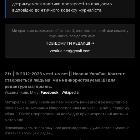
дотримуємося політики прозорості та працюємо
відповідно до етичного кодексу журналіста.
Ми прагнемо максимальної точності, але якщо ви помітили помилку
— будь ласка, повідомте нам:
ПОВІДОМИТИ РЕДАКЦІЇ →
vestiua.net@gmail.com
21+ | © 2012-2026 vesti-ua.net || Новини України. Контент
створюється людьми: ми не використовуємо ШІ для
редактури матеріалів.
Україна. Київ. Ми у:
Facebook
|
Wikipedia
Матеріали з сайту «vesti-ua.net» можуть вживатися безкоштовно з
обов'язковим активним гіперпосиланням на vesti-ua.net у першому
абзаці. Також гіперпосилання необхідне при використанні частини
матеріалу.
Відповідальність за рекламу несе рекламодавець. Думка авторів може не
збігатися з позицією редакції.