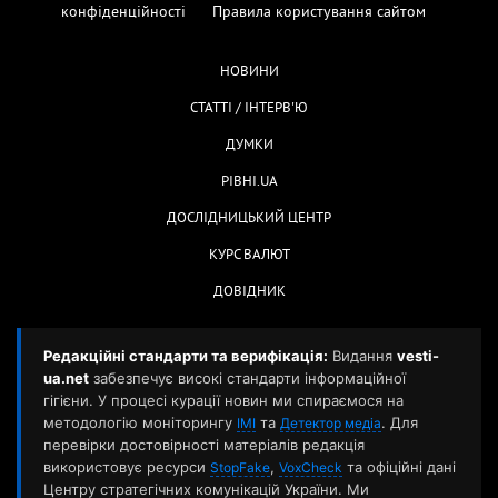
конфіденційності
Правила користування сайтом
НОВИНИ
СТАТТІ / ІНТЕРВ'Ю
ДУМКИ
РІВНІ.UA
ДОСЛІДНИЦЬКИЙ ЦЕНТР
КУРС ВАЛЮТ
ДОВІДНИК
Редакційні стандарти та верифікація:
Видання
vesti-
ua.net
забезпечує високі стандарти інформаційної
гігієни. У процесі курації новин ми спираємося на
методологію моніторингу
та
. Для
ІМІ
Детектор медіа
перевірки достовірності матеріалів редакція
використовує ресурси
,
та офіційні дані
StopFake
VoxCheck
Центру стратегічних комунікацій України. Ми