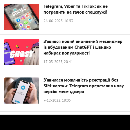
Telegram, Viber та TikTok: як не
потрапити на гачок спецслужб
26-06-2023, 16:53
З'явився новий анонімний месенджер
із вбудованим ChatGPT і швидко
набирає популярності
17-03-2023, 20:41
З'явилася можливість реєстрації без
SIM-картки: Telegram представив нову
версію месенджера
7-12-2022, 18:05