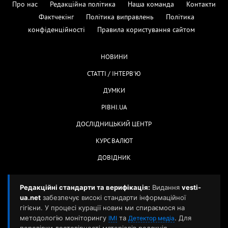
Про нас
Редакційна політика
Наша команда
Контакти
Фактчекінг
Політика виправлень
Політика
конфіденційності
Правила користування сайтом
НОВИНИ
СТАТТІ / ІНТЕРВ'Ю
ДУМКИ
РІВНІ.UA
ДОСЛІДНИЦЬКИЙ ЦЕНТР
КУРС ВАЛЮТ
ДОВІДНИК
Редакційні стандарти та верифікація:
Видання
vesti-
ua.net
забезпечує високі стандарти інформаційної
гігієни. У процесі курації новин ми спираємося на
методологію моніторингу
та
. Для
ІМІ
Детектор медіа