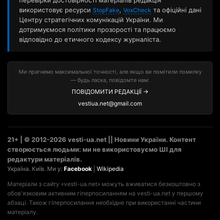
перевірки достовірності матеріалів редакція
використовує ресурси
,
та офіційні дані
StopFake
VoxCheck
Центру стратегічних комунікацій України. Ми
дотримуємося політики прозорості та працюємо
відповідно до етичного кодексу журналіста.
Ми прагнемо максимальної точності, але якщо ви помітили помилку
— будь ласка, повідомте нам:
ПОВІДОМИТИ РЕДАКЦІЇ →
vestiua.net@gmail.com
21+ | © 2012-2026 vesti-ua.net || Новини України. Контент
створюється людьми: ми не використовуємо ШІ для
редактури матеріалів.
Україна. Київ. Ми у:
Facebook
|
Wikipedia
Матеріали з сайту «vesti-ua.net» можуть вживатися безкоштовно з
обов'язковим активним гіперпосиланням на vesti-ua.net у першому
абзаці. Також гіперпосилання необхідне при використанні частини
матеріалу.