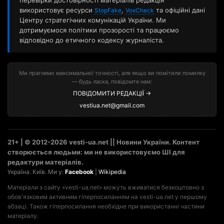
перевірки достовірності матеріалів редакція
використовує ресурси
,
та офіційні дані
StopFake
VoxCheck
Центру стратегічних комунікацій України. Ми
дотримуємося політики прозорості та працюємо
відповідно до етичного кодексу журналіста.
Ми прагнемо максимальної точності, але якщо ви помітили помилку
— будь ласка, повідомте нам:
ПОВІДОМИТИ РЕДАКЦІЇ →
vestiua.net@gmail.com
21+ | © 2012-2026 vesti-ua.net || Новини України. Контент
створюється людьми: ми не використовуємо ШІ для
редактури матеріалів.
Україна. Київ. Ми у:
Facebook
|
Wikipedia
Матеріали з сайту «vesti-ua.net» можуть вживатися безкоштовно з
обов'язковим активним гіперпосиланням на vesti-ua.net у першому
абзаці. Також гіперпосилання необхідне при використанні частини
матеріалу.