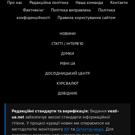
Про нас
Редакційна політика
Наша команда
Контакти
Фактчекінг
Політика виправлень
Політика
конфіденційності
Правила користування сайтом
НОВИНИ
СТАТТІ / ІНТЕРВ'Ю
ДУМКИ
РІВНІ.UA
ДОСЛІДНИЦЬКИЙ ЦЕНТР
КУРС ВАЛЮТ
ДОВІДНИК
Редакційні стандарти та верифікація:
Видання
vesti-
ua.net
забезпечує високі стандарти інформаційної
гігієни. У процесі курації новин ми спираємося на
методологію моніторингу
та
. Для
ІМІ
Детектор медіа