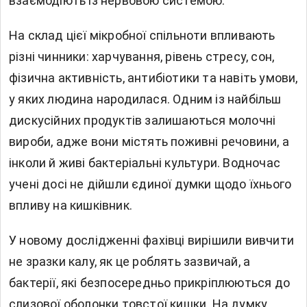
взаємодіють із нервовою системою.
На склад цієї мікробної спільноти впливають
різні чинники: харчування, рівень стресу, сон,
фізична активність, антибіотики та навіть умови,
у яких людина народилася. Одним із найбільш
дискусійних продуктів залишаються молочні
вироби, адже вони містять поживні речовини, а
інколи й живі бактеріальні культури. Водночас
учені досі не дійшли єдиної думки щодо їхнього
впливу на кишківник.
У новому дослідженні фахівці вирішили вивчити
не зразки калу, як це роблять зазвичай, а
бактерії, які безпосередньо прикріплюються до
слизової оболонки товстої кишки. На думку