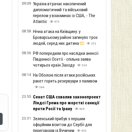
09:09
Україна втрачає накопичений
дипломатичний та військовий
перелом у взаєминах із США, - The
Atlantic
475
08:58
Нічна атака на Київщину: у
Броварському районі загинуло троє
людей, серед них дитина
251
08:36
РФ попередили про наслідки анексії
Південної Осетії - спільна заява
чотирьох країн Заходу
554
08:14
На Оболоні після атаки російських
ракет горять резервуари з паливом
566
23:55
Сенат США схвалив законопроект
Ліндсі Грема про жорсткі санкції
проти Росії та Ірану
469
23:31
Зеленський прибув з першим
офіційним візитом до Сербії для
переговорів із Вучичем
431