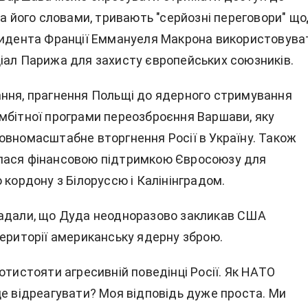
За його словами, тривають "серйозні переговори" щ
зидента Франції Еммануеля Макрона використовува
іал Парижа для захисту європейських союзників.
ння, прагнення Польщі до ядерного стримування
мбітної програми переозброєння Варшави, яку
овномасштабне вторгнення Росії в Україну. Також
лася фінансовою підтримкою Євросоюзу для
 кордону з Білоруссю і Калінінградом.
адали, що Дуда неодноразово закликав США
території американську ядерну зброю.
отистояти агресивній поведінці Росії. Як НАТО
це відреагувати? Моя відповідь дуже проста. Ми