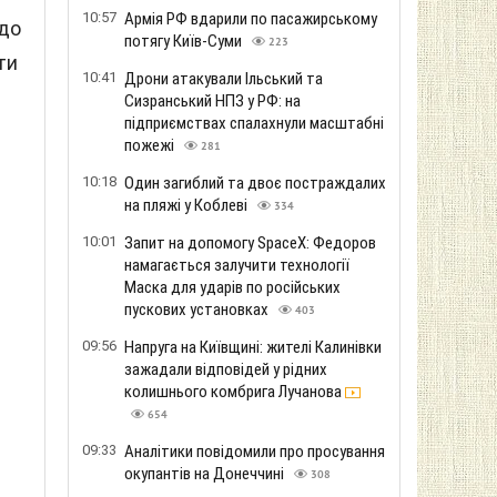
10:57
Армія РФ вдарили по пасажирському
одо
потягу Київ-Суми
223
ти
10:41
Дрони атакували Ільський та
Сизранський НПЗ у РФ: на
підприємствах спалахнули масштабні
пожежі
281
10:18
Один загиблий та двоє постраждалих
на пляжі у Коблеві
334
10:01
Запит на допомогу SpaceX: Федоров
намагається залучити технології
Маска для ударів по російських
пускових установках
403
09:56
Напруга на Київщині: жителі Калинівки
зажадали відповідей у ​​рідних
колишнього комбрига Лучанова
654
09:33
Аналітики повідомили про просування
окупантів на Донеччині
308