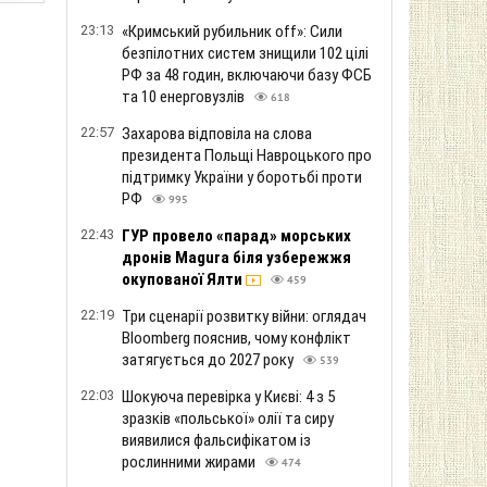
23:13
«Кримський рубильник off»: Сили
безпілотних систем знищили 102 цілі
РФ за 48 годин, включаючи базу ФСБ
та 10 енерговузлів
618
22:57
Захарова відповіла на слова
президента Польщі Навроцького про
підтримку України у боротьбі проти
РФ
995
22:43
ГУР провело «парад» морських
дронів Magura біля узбережжя
окупованої Ялти
459
22:19
Три сценарії розвитку війни: оглядач
Bloomberg пояснив, чому конфлікт
затягується до 2027 року
539
22:03
Шокуюча перевірка у Києві: 4 з 5
зразків «польської» олії та сиру
виявилися фальсифікатом із
рослинними жирами
474