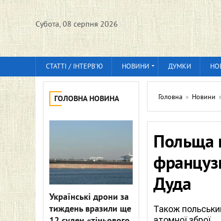
Субота, 08 серпня 2026
СТАТТІ / ІНТЕРВ'Ю
НОВИНИ
ДУМКИ
НО
Головна
»
Новини
ГОЛОВНА НОВИНА
Польща п
французь
Дуда
Українські дрони за
тиждень вразили ще
Також польськи
атомної зброї