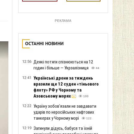
РЕКЛАМА
ОСТАННІ НОВИНИ
12:56
Деякі потяги спізнюються на 12
годин і більше — Укрзалізниця
44
12:41
Українські дрони за тиждень
вразили ще 12 суден «тіньового
флоту» РФ у Чорному та
Азовському морях
100
12:22
Україну зобов'язали не завдавати
ударів по неросійських нафтових
танкерах у Чорному морі
122
12:19
Загинули дідусь, бабуся та їхній