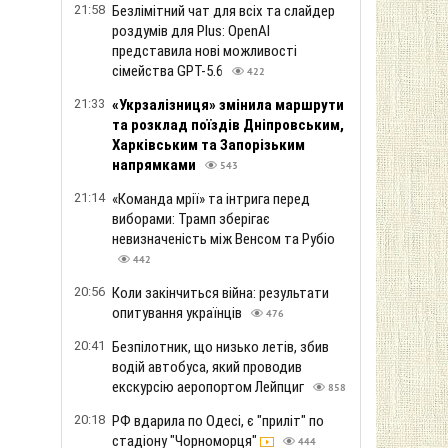
21:58
Безлімітний чат для всіх та слайдер
роздумів для Plus: OpenAI
представила нові можливості
сімейства GPT-5.6
422
21:33
«Укрзалізниця» змінила маршрути
та розклад поїздів Дніпровським,
Харківським та Запорізьким
напрямками
543
21:14
«Команда мрії» та інтрига перед
виборами: Трамп зберігає
невизначеність між Венсом та Рубіо
442
20:56
Коли закінчиться війна: результати
опитування українців
476
20:41
Безпілотник, що низько летів, збив
водій автобуса, який проводив
екскурсію аеропортом Лейпциг
858
20:18
РФ вдарила по Одесі, є "приліт" по
стадіону "Чорноморця"
444