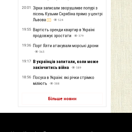
20:01
Зірки записали зворушливе попурі з
пісень Кузьми Скрябіна прямо у центрі
Львова
524
19:55
Вартість оренди квартир в Україні
продовжує зростати
379
19:36
Порт Ялти атакували морські дрони
363
19:17
В українців запитали, коли може
закінчитись війна
389
18:56
Посуха в Україні: які річки стрімко
міліють
388
Більше новин