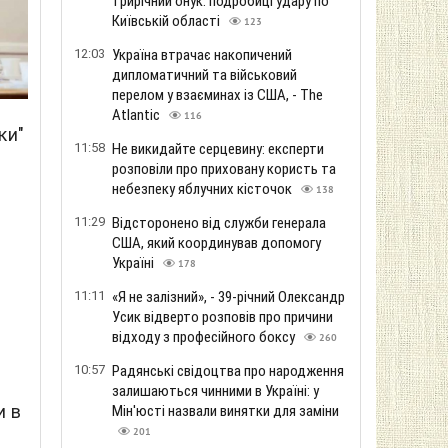
трирічний онук: подробиці удару по
Київській області
123
12:03
Україна втрачає накопичений
дипломатичний та військовий
перелом у взаєминах із США, - The
Atlantic
116
ки"
11:58
Не викидайте серцевину: експерти
розповіли про приховану користь та
небезпеку яблучних кісточок
138
11:29
Відсторонено від служби генерала
США, який координував допомогу
Україні
178
11:11
«Я не залізний», - 39-річний Олександр
Усик відверто розповів про причини
є
відходу з професійного боксу
260
10:57
Радянські свідоцтва про народження
залишаються чинними в Україні: у
и в
Мін'юсті назвали винятки для заміни
201