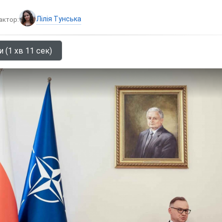
Лілія Тунська
актор:
 (1 хв 11 сек)