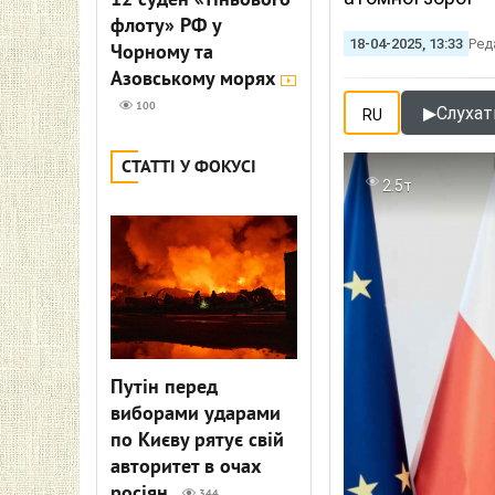
12 суден «тіньового
флоту» РФ у
18-04-2025, 13:33
Ред
Чорному та
Азовському морях
100
▶
Слухати
RU
СТАТТІ У ФОКУСІ
2.5т
Путін перед
виборами ударами
по Києву рятує свій
авторитет в очах
росіян
344