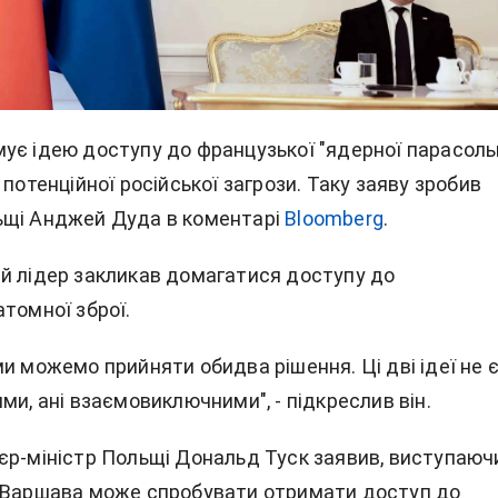
ує ідею доступу до французької "ядерної парасоль
 потенційної російської загрози. Таку заяву зробив
щі Анджей Дуда в коментарі
Bloomberg
.
й лідер закликав домагатися доступу до
томної зброї.
и можемо прийняти обидва рішення. Ці дві ідеї не 
ми, ані взаємовиключними", - підкреслив він.
єр-міністр Польщі Дональд Туск заявив, виступаюч
 Варшава може спробувати отримати доступ до