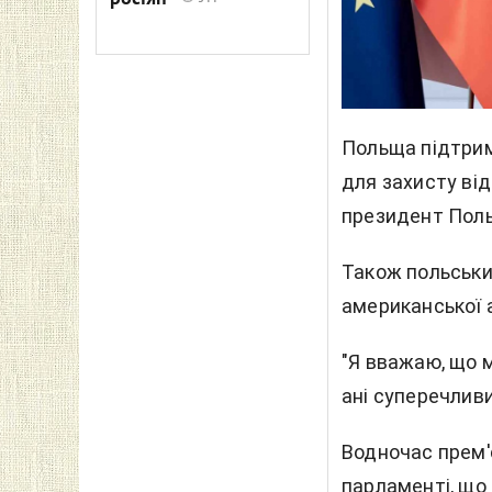
Польща підтрим
для захисту від
президент Поль
Також польськи
американської а
"Я вважаю, що м
ані суперечливи
Водночас прем'
парламенті, що