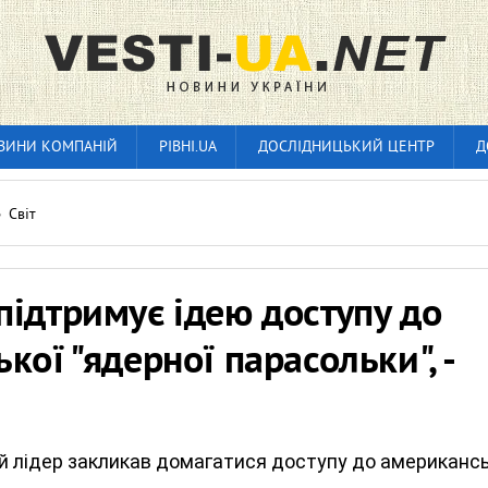
ВИНИ КОМПАНІЙ
РІВНІ.UA
ДОСЛІДНИЦЬКИЙ ЦЕНТР
Д
»
Світ
ідтримує ідею доступу до
кої "ядерної парасольки", -
й лідер закликав домагатися доступу до американсь