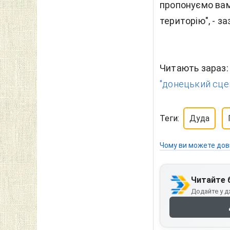
пропонуємо вам
територію", - з
Читають зараз
"донецький сценар
Теги:
Дуда
Чому ви можете дов
Читайте 
Додайте у д