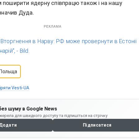
 поширити ядерну співпрацю також і на нашу
азначив Дуда.
РЕКЛАМА
:
Вторгнення в Нарву: РФ може провернути в Естонії
ій", - Bild.
Польща
іряти Vesti-UA
без шуму в Google News
жерела для швидкого доступу та підпишіться на стрічку
Додати
Підписатися