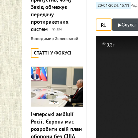
припустив, чому
20-01-2024, 15:11
Ред
Захід обмежує
передачу
протиракетних
▶
Слухати
RU
систем
554
Володимир Зеленський
3.3т
СТАТТІ У ФОКУСІ
Імперські амбіції
Росії: Європа має
розробити свій план
оборони без США