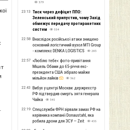
379
кої
23:13
Тиск через дефіцит ППО:
Зеленський припустив, чому Захід
обмежує передачу протиракетних
систем
554
22:58
Внаслідок російської атаки знищено
С
основний логістичний вузол MTI Group
- комплекс DENKA LOGISTICS
283
22:57
«Люблю тебе»: фото-привітання
Мішель Обами до 65-річчя екс-
нт
президента США зібрало майже
и
мільйон лайків
362
22:43
Вибух у центрі Москви: держреєстр
РФ підтвердив смерть зятя генерала
Чайка
345
.
22:19
Спецслужби ФРН зірвали замах РФ на
керівника компанії Donaustahl, яка
робила дрони для ЗСУ — Zeit
435