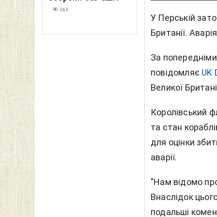
263
У Перській зато
Британії. Аварі
За попередніми
повідомляє
UK 
Великої Британі
Королівський ф
та стан кораблі
для оцінки збит
аварії.
"Нам відомо пр
Внаслідок цього
подальші комент