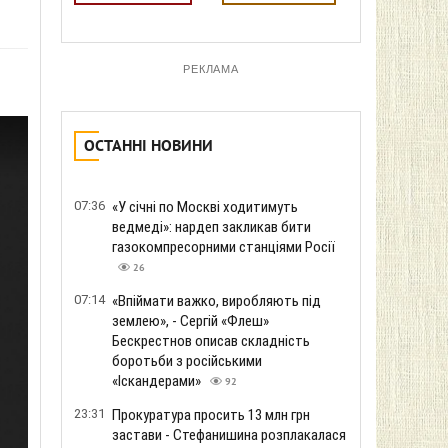
РЕКЛАМА
ОСТАННІ НОВИНИ
07:36
«У січні по Москві ходитимуть
ведмеді»: нардеп закликав бити
газокомпресорними станціями Росії
26
07:14
«Впіймати важко, виробляють під
землею», - Сергій «Флеш»
Бескрестнов описав складність
боротьби з російськими
«Іскандерами»
92
23:31
Прокуратура просить 13 млн грн
застави - Стефанишина розплакалася