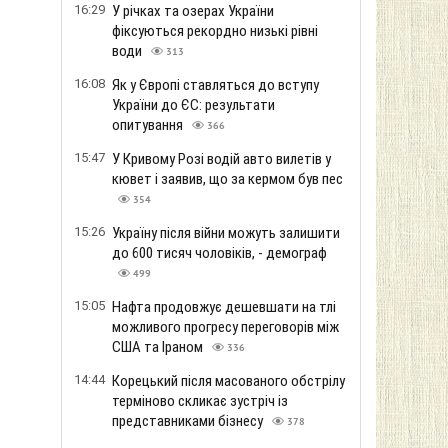
16:29
У річках та озерах України
фіксуються рекордно низькі рівні
води
313
16:08
Як у Європі ставляться до вступу
України до ЄС: результати
опитування
366
15:47
У Кривому Розі водій авто вилетів у
кювет і заявив, що за кермом був пес
354
15:26
Україну після війни можуть залишити
до 600 тисяч чоловіків, - демограф
499
15:05
Нафта продовжує дешевшати на тлі
можливого прогресу переговорів між
США та Іраном
336
14:44
Корецький після масованого обстрілу
терміново скликає зустріч із
представниками бізнесу
378