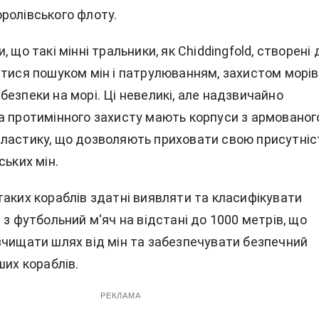
ролівського флоту.
, що такі мінні тральники, як Chiddingfold, створені 
атися пошуком мін і патрулюванням, захистом морів
езпеки на морі. Ці невеликі, але надзвичайно
а протимінного захисту мають корпуси з армованог
ластику, що дозволяють приховати свою присутніс
ських мін.
таких кораблів здатні виявляти та класифікувати
 з футбольний м'яч на відстані до 1000 метрів, що
зчищати шлях від мін та забезпечувати безпечний
ших кораблів.
РЕКЛАМА