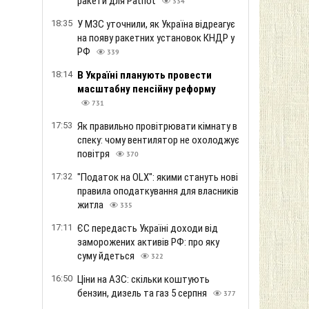
ракети для Patriot
334
18:35
У МЗС уточнили, як Україна відреагує
на появу ракетних установок КНДР у
РФ
339
18:14
В Україні планують провести
масштабну пенсійну реформу
731
17:53
Як правильно провітрювати кімнату в
спеку: чому вентилятор не охолоджує
повітря
370
17:32
"Податок на OLX": якими стануть нові
правила оподаткування для власників
житла
335
17:11
ЄС передасть Україні доходи від
заморожених активів РФ: про яку
суму йдеться
322
16:50
Ціни на АЗС: скільки коштують
бензин, дизель та газ 5 серпня
377