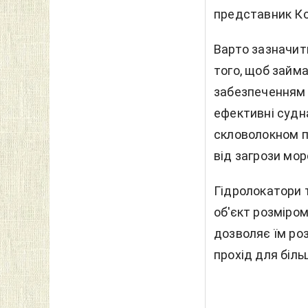
представник Ко
Варто зазначити
того, щоб займ
забезпеченням б
ефективні судн
скловолокном п
від загрози мор
Гідролокатори 
об'єкт розміром
дозволяє їм ро
прохід для біль