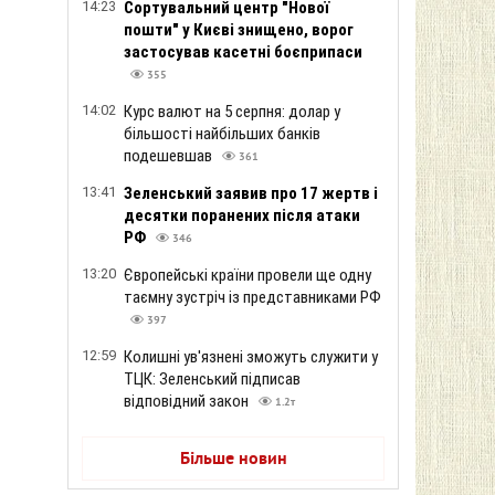
14:23
Сортувальний центр "Нової
пошти" у Києві знищено, ворог
застосував касетні боєприпаси
355
14:02
Курс валют на 5 серпня: долар у
більшості найбільших банків
подешевшав
361
13:41
Зеленський заявив про 17 жертв і
десятки поранених після атаки
РФ
346
13:20
Європейські країни провели ще одну
таємну зустріч із представниками РФ
397
12:59
Колишні ув'язнені зможуть служити у
ТЦК: Зеленський підписав
відповідний закон
1.2т
Більше новин