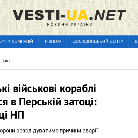
ВИНИ КОМПАНІЙ
РІВНІ.UA
ДОСЛІДНИЦЬКИЙ ЦЕНТР
Д
»
Світ
кі військові кораблі
ся в Перській затоці:
ці НП
орони розслідуватиме причини аварії