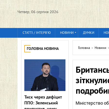
Четвер, 06 серпня 2026
СТАТТІ / ІНТЕРВ'Ю
НОВИНИ
ДУМКИ
НО
Головна
»
Новини
ГОЛОВНА НОВИНА
Британсь
зіткнули
подроби
Тиск через дефіцит
ППО: Зеленський
Міністерство об