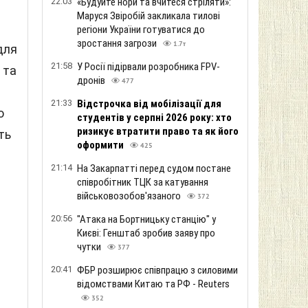
22:03
«Будуйте нори та вчитеся стріляти»:
Маруся Звіробій закликала тилові
регіони України готуватися до
зростання загрози
1.7т
для
21:58
У Росії підірвали розробника FPV-
 та
дронів
477
21:33
Відстрочка від мобілізації для
о
студентів у серпні 2026 року: хто
ризикує втратити право та як його
ть
оформити
425
21:14
На Закарпатті перед судом постане
співробітник ТЦК за катування
військовозобов'язаного
372
20:56
"Атака на Бортницьку станцію" у
Києві: Генштаб зробив заяву про
чутки
377
20:41
ФБР розширює співпрацю з силовими
відомствами Китаю та РФ - Reuters
352