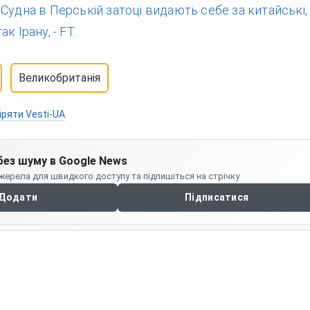
:
Судна в Перській затоці видають себе за китайські,
к Ірану, - FT.
Великобританія
іряти Vesti-UA
без шуму в Google News
жерела для швидкого доступу та підпишіться на стрічку
Додати
Підписатися