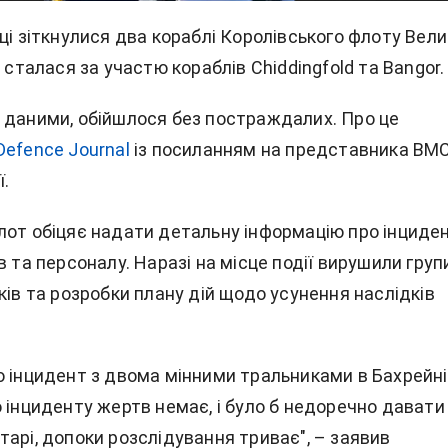
ці зіткнулися два кораблі Королівського флоту Вели
я сталася за участю кораблів Chiddingfold та Bangor.
 даними, обійшлося без постраждалих. Про це
Defence Journal
із посиланням на представника ВМ
ї.
лот обіцяє надати детальну інформацію про інциде
в та персоналу. Наразі на місце події вирушили груп
ків та розробки плану дій щодо усунення наслідків
о інцидент з двома мінними тральниками в Бахрейні
 інциденту жертв немає, і було б недоречно давати
арі, допоки розслідування триває", – заявив