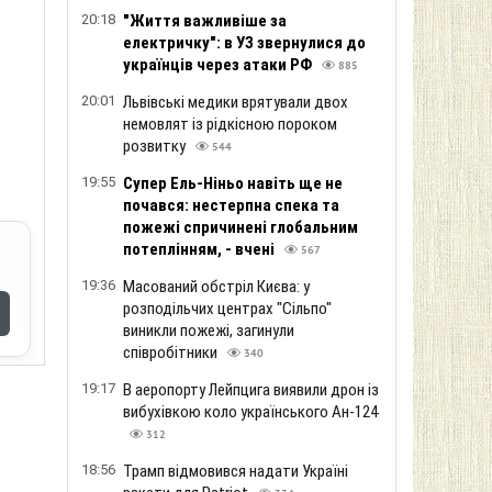
20:18
"Життя важливіше за
електричку": в УЗ звернулися до
українців через атаки РФ
885
20:01
Львівські медики врятували двох
немовлят із рідкісною пороком
розвитку
544
19:55
Супер Ель-Ніньо навіть ще не
почався: нестерпна спека та
пожежі спричинені глобальним
потеплінням, - вчені
567
19:36
Масований обстріл Києва: у
розподільчих центрах "Сільпо"
виникли пожежі, загинули
співробітники
340
19:17
В аеропорту Лейпцига виявили дрон із
вибухівкою коло українського Ан-124
312
18:56
Трамп відмовився надати Україні