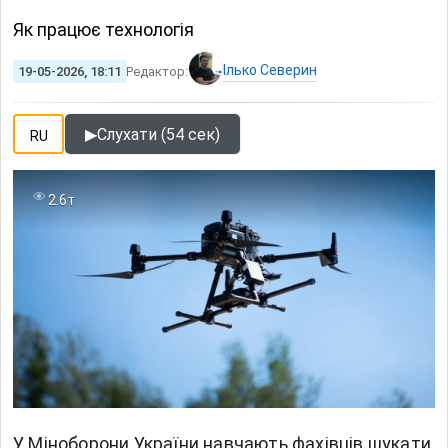
Як працює технологія
Ілько Северин
19-05-2026, 18:11
Редактор:
▶
Слухати (54 сек)
RU
2.6т
У Міноборони України навчають фахівців шукати