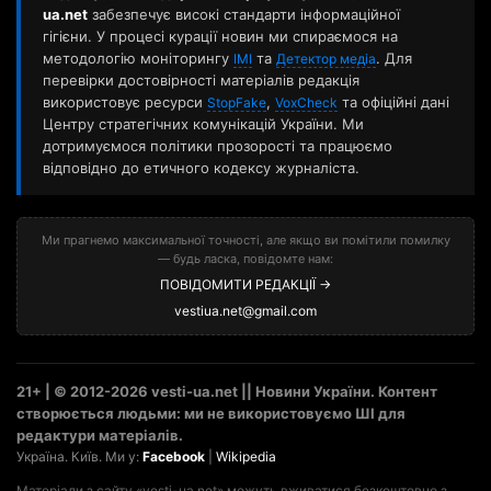
ua.net
забезпечує високі стандарти інформаційної
гігієни. У процесі курації новин ми спираємося на
методологію моніторингу
та
. Для
ІМІ
Детектор медіа
перевірки достовірності матеріалів редакція
використовує ресурси
,
та офіційні дані
StopFake
VoxCheck
Центру стратегічних комунікацій України. Ми
дотримуємося політики прозорості та працюємо
відповідно до етичного кодексу журналіста.
Ми прагнемо максимальної точності, але якщо ви помітили помилку
— будь ласка, повідомте нам:
ПОВІДОМИТИ РЕДАКЦІЇ →
vestiua.net@gmail.com
21+ | © 2012-2026 vesti-ua.net || Новини України. Контент
створюється людьми: ми не використовуємо ШІ для
редактури матеріалів.
Україна. Київ. Ми у:
Facebook
|
Wikipedia
Матеріали з сайту «vesti-ua.net» можуть вживатися безкоштовно з