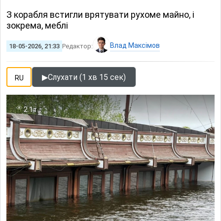
З корабля встигли врятувати рухоме майно, і
зокрема, меблі
Влад Максімов
18-05-2026, 21:33
Редактор:
▶
Слухати (1 хв 15 сек)
RU
2.1т