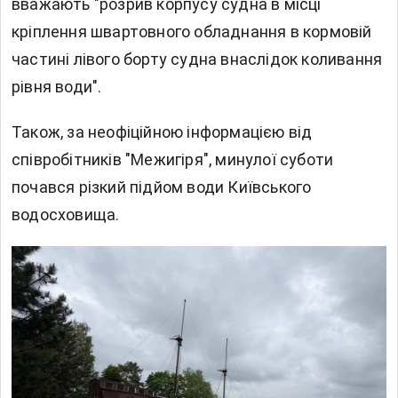
вважають "розрив корпусу судна в місці
кріплення швартовного обладнання в кормовій
частині лівого борту судна внаслідок коливання
рівня води".
Також, за неофіційною інформацією від
співробітників "Межигіря", минулої суботи
почався різкий підйом води Київського
водосховища.