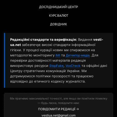
ДОСЛІДНИЦЬКИЙ ЦЕНТР
КУРС ВАЛЮТ
ДОВІДНИК
Редакційні стандарти та верифікація:
Видання
vesti-
ua.net
забезпечує високі стандарти інформаційної
гігієни. У процесі курації новин ми спираємося на
методологію моніторингу
та
. Для
ІМІ
Детектор медіа
перевірки достовірності матеріалів редакція
використовує ресурси
,
та офіційні дані
StopFake
VoxCheck
Центру стратегічних комунікацій України. Ми
дотримуємося політики прозорості та працюємо
відповідно до етичного кодексу журналіста.
Ми прагнемо максимальної точності, але якщо ви помітили помилку
— будь ласка, повідомте нам:
ПОВІДОМИТИ РЕДАКЦІЇ →
vestiua.net@gmail.com