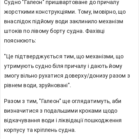
Судно "Галеон" пришвартоване до причалу
жорсткими конструкціями. Тому, імовірно, що
внаслідок підйому води заклинило механізм
штоків по лівому борту судна. Фахівці
пояснюють:
"Це підтверджується тим, що механізми, що
утримують судно біля причалу і дають йому
змогу вільно рухатися доверху/донизу разом з
рівнем води, зруйновані".
Разом з тим, "Галеон" ще оглядатимуть, аби
визначитися з подальшими кроками щодо
відкачування води і ліквідації пошкодження
корпусу та кріплень судна.