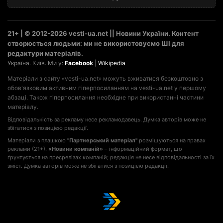
21+ | © 2012-2026 vesti-ua.net || Новини України. Контент
створюється людьми: ми не використовуємо ШІ для
редактури матеріалів.
Україна. Київ. Ми у:
Facebook
|
Wikipedia
Матеріали з сайту «vesti-ua.net» можуть вживатися безкоштовно з
обов'язковим активним гіперпосиланням на vesti-ua.net у першому
абзаці. Також гіперпосилання необхідне при використанні частини
матеріалу.
Відповідальність за рекламу несе рекламодавець. Думка авторів може не
збігатися з позицією редакції.
Матеріали з плашкою
"Партнерський матеріал"
розміщуються на правах
реклами (21+).
«Новини компаній»
– інформаційний формат, що
ґрунтується на пресрелізах компаній; редакція не несе відповідальності за їх
зміст. Думка авторів може не збігатися з позицією редакції.