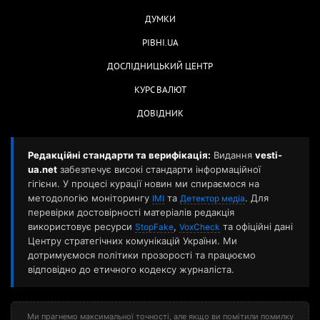
ДУМКИ
РІВНІ.UA
ДОСЛІДНИЦЬКИЙ ЦЕНТР
КУРС ВАЛЮТ
ДОВІДНИК
Редакційні стандарти та верифікація:
Видання
vesti-
ua.net
забезпечує високі стандарти інформаційної
гігієни. У процесі курації новин ми спираємося на
методологію моніторингу
та
. Для
ІМІ
Детектор медіа
перевірки достовірності матеріалів редакція
використовує ресурси
,
та офіційні дані
StopFake
VoxCheck
Центру стратегічних комунікацій України. Ми
дотримуємося політики прозорості та працюємо
відповідно до етичного кодексу журналіста.
Ми прагнемо максимальної точності, але якщо ви помітили помилку