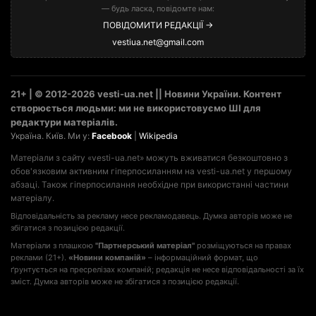
— будь ласка, повідомте нам:
ПОВІДОМИТИ РЕДАКЦІЇ →
vestiua.net@gmail.com
21+ | © 2012-2026 vesti-ua.net || Новини України. Контент
створюється людьми: ми не використовуємо ШІ для
редактури матеріалів.
Україна. Київ. Ми у:
Facebook
|
Wikipedia
Матеріали з сайту «vesti-ua.net» можуть вживатися безкоштовно з
обов'язковим активним гіперпосиланням на vesti-ua.net у першому
абзаці. Також гіперпосилання необхідне при використанні частини
матеріалу.
Відповідальність за рекламу несе рекламодавець. Думка авторів може не
збігатися з позицією редакції.
Матеріали з плашкою
"Партнерський матеріал"
розміщуються на правах
реклами (21+).
«Новини компаній»
– інформаційний формат, що
ґрунтується на пресрелізах компаній; редакція не несе відповідальності за їх
зміст. Думка авторів може не збігатися з позицією редакції.