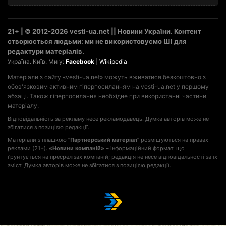
21+ | © 2012-2026 vesti-ua.net || Новини України. Контент
створюється людьми: ми не використовуємо ШІ для
редактури матеріалів.
Україна. Київ. Ми у:
Facebook
|
Wikipedia
Матеріали з сайту «vesti-ua.net» можуть вживатися безкоштовно з
обов'язковим активним гіперпосиланням на vesti-ua.net у першому
абзаці. Також гіперпосилання необхідне при використанні частини
матеріалу.
Відповідальність за рекламу несе рекламодавець. Думка авторів може не
збігатися з позицією редакції.
Матеріали з плашкою
"Партнерський матеріал"
розміщуються на правах
реклами (21+).
«Новини компаній»
– інформаційний формат, що
ґрунтується на пресрелізах компаній; редакція не несе відповідальності за їх
зміст. Думка авторів може не збігатися з позицією редакції.