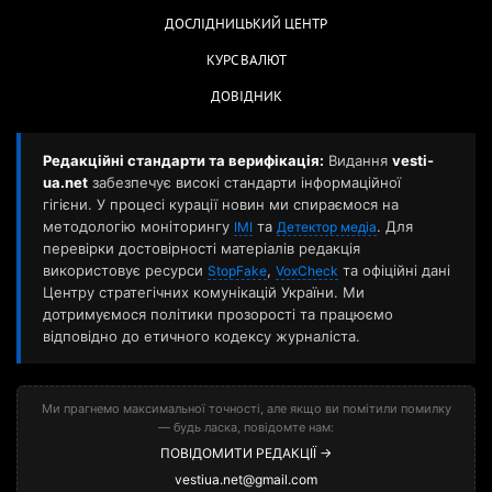
ДОСЛІДНИЦЬКИЙ ЦЕНТР
КУРС ВАЛЮТ
ДОВІДНИК
Редакційні стандарти та верифікація:
Видання
vesti-
ua.net
забезпечує високі стандарти інформаційної
гігієни. У процесі курації новин ми спираємося на
методологію моніторингу
та
. Для
ІМІ
Детектор медіа
перевірки достовірності матеріалів редакція
використовує ресурси
,
та офіційні дані
StopFake
VoxCheck
Центру стратегічних комунікацій України. Ми
дотримуємося політики прозорості та працюємо
відповідно до етичного кодексу журналіста.
Ми прагнемо максимальної точності, але якщо ви помітили помилку
— будь ласка, повідомте нам:
ПОВІДОМИТИ РЕДАКЦІЇ →
vestiua.net@gmail.com