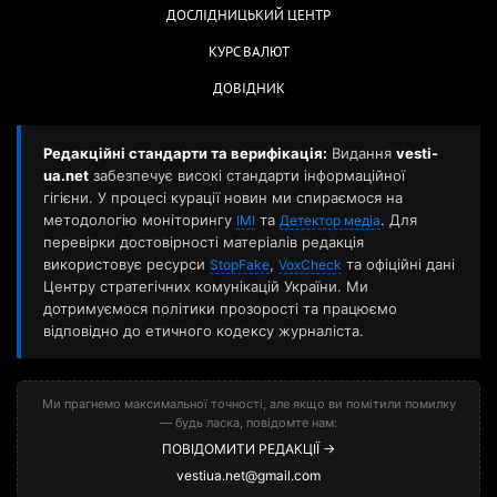
ДОСЛІДНИЦЬКИЙ ЦЕНТР
КУРС ВАЛЮТ
ДОВІДНИК
Редакційні стандарти та верифікація:
Видання
vesti-
ua.net
забезпечує високі стандарти інформаційної
гігієни. У процесі курації новин ми спираємося на
методологію моніторингу
та
. Для
ІМІ
Детектор медіа
перевірки достовірності матеріалів редакція
використовує ресурси
,
та офіційні дані
StopFake
VoxCheck
Центру стратегічних комунікацій України. Ми
дотримуємося політики прозорості та працюємо
відповідно до етичного кодексу журналіста.
Ми прагнемо максимальної точності, але якщо ви помітили помилку
— будь ласка, повідомте нам:
ПОВІДОМИТИ РЕДАКЦІЇ →
vestiua.net@gmail.com