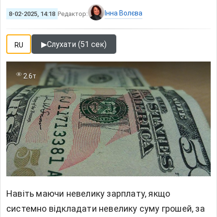
Інна Волєва
8-02-2025, 14:18
Редактор:
▶
Слухати (51 сек)
RU
2.6т
Навіть маючи невелику зарплату, якщо
системно відкладати невелику суму грошей, за