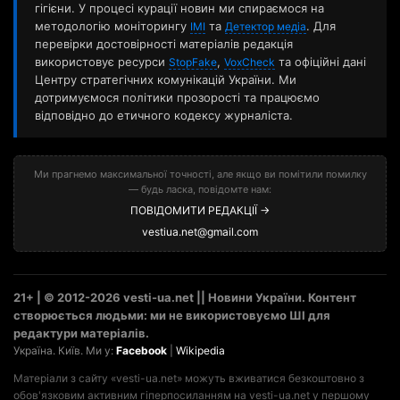
гігієни. У процесі курації новин ми спираємося на
методологію моніторингу
та
. Для
ІМІ
Детектор медіа
перевірки достовірності матеріалів редакція
використовує ресурси
,
та офіційні дані
StopFake
VoxCheck
Центру стратегічних комунікацій України. Ми
дотримуємося політики прозорості та працюємо
відповідно до етичного кодексу журналіста.
Ми прагнемо максимальної точності, але якщо ви помітили помилку
— будь ласка, повідомте нам:
ПОВІДОМИТИ РЕДАКЦІЇ →
vestiua.net@gmail.com
21+ | © 2012-2026 vesti-ua.net || Новини України. Контент
створюється людьми: ми не використовуємо ШІ для
редактури матеріалів.
Україна. Київ. Ми у:
Facebook
|
Wikipedia
Матеріали з сайту «vesti-ua.net» можуть вживатися безкоштовно з
обов'язковим активним гіперпосиланням на vesti-ua.net у першому