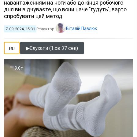
навантаженням на ноги або до кінця робочого
дня ви відчуваєте, що вони наче "гудуть", варто
спробувати цей метод
Віталій Павлюк
7-09-2024, 15:31
Редактор:
▶
Слухати (1 хв 37 сек)
RU
9.8т