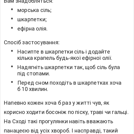
Вам знадобляться:
морська сіль;
шкарпетки;
ефірна олія.
Спосіб застосування:
Насипте в шкарпетки сіль і додайте
кілька крапель будь-якої ефірної олії.
Надягніть шкарпетки так, щоб сіль була
під стопами.
Перед сном походіть в шкарпетках хоча
б 10 хвилин.
Напевно кожен хоча б раз у житті чув, як
корисно ходити босоніж по піску, траві чи гальці.
На Сході такі прогулянки навіть вважають
панацеєю від усіх хвороб. І насправді, такий