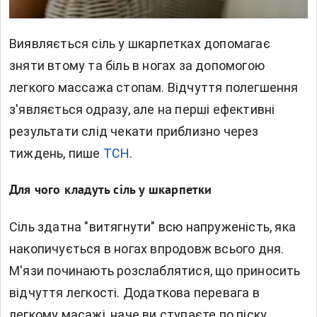
Виявляється сіль у шкарпетках допомагає
зняти втому та біль в ногах за допомогою
легкого массажа стопам. Відчуття полегшення
з'являється одразу, але на перші ефективні
результати слід чекати приблизно через
тиждень, пише
ТСН
.
Для чого кладуть сіль у шкарпетки
Сіль здатна "витягнути" всю напруженість, яка
накопичується в ногах впродовж всього дня.
М'язи починають розслаблятися, що приносить
відчуття легкості. Додаткова перевага в
легкому масажі, наче ви ступаєте по піску.