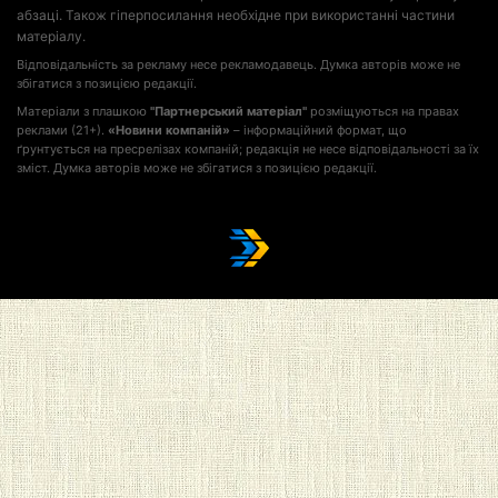
абзаці. Також гіперпосилання необхідне при використанні частини
матеріалу.
Відповідальність за рекламу несе рекламодавець. Думка авторів може не
збігатися з позицією редакції.
Матеріали з плашкою
"Партнерський матеріал"
розміщуються на правах
реклами (21+).
«Новини компаній»
– інформаційний формат, що
ґрунтується на пресрелізах компаній; редакція не несе відповідальності за їх
зміст. Думка авторів може не збігатися з позицією редакції.