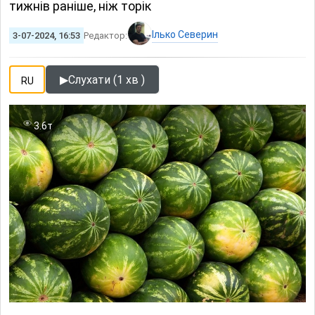
тижнів раніше, ніж торік
Ілько Северин
3-07-2024, 16:53
Редактор:
▶
Слухати (1 хв )
RU
3.6т