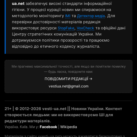
ua.net
забезпечує високі стандарти інформаційної
гігієни. У процесі курації новин ми спираємося на
методологію моніторингу
та
. Для
ІМІ
Детектор медіа
перевірки достовірності матеріалів редакція
використовує ресурси
,
та офіційні дані
StopFake
VoxCheck
Центру стратегічних комунікацій України. Ми
дотримуємося політики прозорості та працюємо
відповідно до етичного кодексу журналіста.
Ми прагнемо максимальної точності, але якщо ви помітили помилку
— будь ласка, повідомте нам:
ПОВІДОМИТИ РЕДАКЦІЇ →
vestiua.net@gmail.com
21+ | © 2012-2026 vesti-ua.net || Новини України. Контент
створюється людьми: ми не використовуємо ШІ для
редактури матеріалів.
Україна. Київ. Ми у:
Facebook
|
Wikipedia
Матеріали з сайту «vesti-ua.net» можуть вживатися безкоштовно з