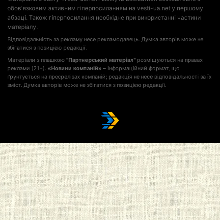
обов'язковим активним гіперпосиланням на vesti-ua.net у першому
абзаці. Також гіперпосилання необхідне при використанні частини
матеріалу.
Відповідальність за рекламу несе рекламодавець. Думка авторів може не
збігатися з позицією редакції.
Матеріали з плашкою
"Партнерський матеріал"
розміщуються на правах
реклами (21+).
«Новини компаній»
– інформаційний формат, що
ґрунтується на пресрелізах компаній; редакція не несе відповідальності за їх
зміст. Думка авторів може не збігатися з позицією редакції.