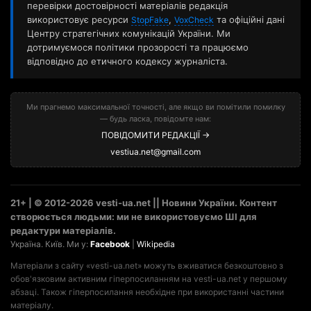
перевірки достовірності матеріалів редакція
використовує ресурси
,
та офіційні дані
StopFake
VoxCheck
Центру стратегічних комунікацій України. Ми
дотримуємося політики прозорості та працюємо
відповідно до етичного кодексу журналіста.
Ми прагнемо максимальної точності, але якщо ви помітили помилку
— будь ласка, повідомте нам:
ПОВІДОМИТИ РЕДАКЦІЇ →
vestiua.net@gmail.com
21+ | © 2012-2026 vesti-ua.net || Новини України. Контент
створюється людьми: ми не використовуємо ШІ для
редактури матеріалів.
Україна. Київ. Ми у:
Facebook
|
Wikipedia
Матеріали з сайту «vesti-ua.net» можуть вживатися безкоштовно з
обов'язковим активним гіперпосиланням на vesti-ua.net у першому
абзаці. Також гіперпосилання необхідне при використанні частини
матеріалу.