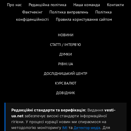
Про нас
Редакційна політика
Наша команда
Контакти
Фактчекінг
Політика виправлень
Політика
конфіденційності
Правила користування сайтом
НОВИНИ
СТАТТІ / ІНТЕРВ'Ю
ДУМКИ
РІВНІ.UA
ДОСЛІДНИЦЬКИЙ ЦЕНТР
КУРС ВАЛЮТ
ДОВІДНИК
Редакційні стандарти та верифікація:
Видання
vesti-
ua.net
забезпечує високі стандарти інформаційної
гігієни. У процесі курації новин ми спираємося на
методологію моніторингу
та
. Для
ІМІ
Детектор медіа