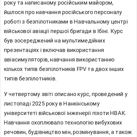
року та написаному російським майором,
йшлося про навчання російського персоналу
роботі з безпілотниками в Навчальному центрі
військової авіації першої бригади в Ібіні. Курс
був зосереджений на мультимедійних
презентаціях і включав використання
авіасимуляторів, навчання використанню
кількох типів безпілотників FPV та двох інших
типів безпілотників.
У четвертому звіті описано курс, проведений у
листопаді 2025 року в Нанкінському
університеті військової інженерії піхоти НВАК.
Навчання охоплювало технологію вибухових
речовин, будівництво мін, розмінування, а також