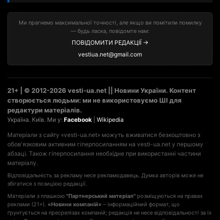
Ми прагнемо максимальної точності, але якщо ви помітили помилку
— будь ласка, повідомте нам:
ПОВІДОМИТИ РЕДАКЦІЇ →
vestiua.net@gmail.com
21+ | © 2012-2026 vesti-ua.net || Новини України. Контент
створюється людьми: ми не використовуємо ШІ для
редактури матеріалів.
Україна. Київ. Ми у:
Facebook
|
Wikipedia
Матеріали з сайту «vesti-ua.net» можуть вживатися безкоштовно з
обов'язковим активним гіперпосиланням на vesti-ua.net у першому
абзаці. Також гіперпосилання необхідне при використанні частини
матеріалу.
Відповідальність за рекламу несе рекламодавець. Думка авторів може не
збігатися з позицією редакції.
Матеріали з плашкою
"Партнерський матеріал"
розміщуються на правах
реклами (21+).
«Новини компаній»
– інформаційний формат, що
ґрунтується на пресрелізах компаній; редакція не несе відповідальності за їх