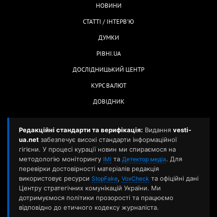
НОВИНИ
СТАТТІ / ІНТЕРВ'Ю
ДУМКИ
РІВНІ.UA
ДОСЛІДНИЦЬКИЙ ЦЕНТР
КУРС ВАЛЮТ
ДОВІДНИК
Редакційні стандарти та верифікація:
Видання
vesti-
ua.net
забезпечує високі стандарти інформаційної
гігієни. У процесі курації новин ми спираємося на
методологію моніторингу
та
. Для
ІМІ
Детектор медіа
перевірки достовірності матеріалів редакція
використовує ресурси
,
та офіційні дані
StopFake
VoxCheck
Центру стратегічних комунікацій України. Ми
дотримуємося політики прозорості та працюємо
відповідно до етичного кодексу журналіста.