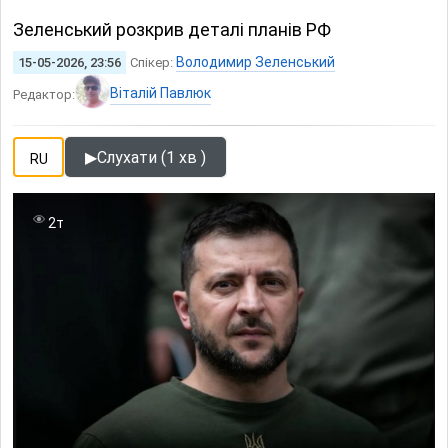
Зеленський розкрив деталі планів РФ
Володимир Зеленський
15-05-2026, 23:56
Спікер:
Віталій Павлюк
Редактор:
▶
Слухати (1 хв )
RU
2т