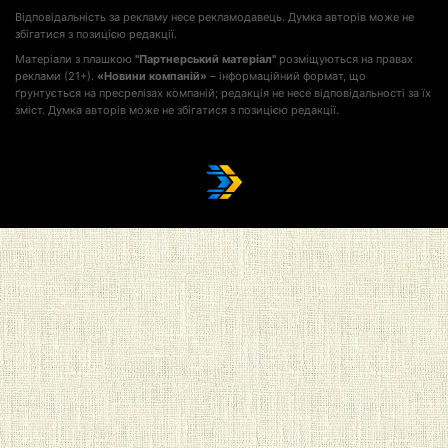
Відповідальність за рекламу несе рекламодавець. Думка авторів може не
збігатися з позицією редакції.
Матеріали з плашкою
"Партнерський матеріал"
розміщуються на правах
реклами (21+).
«Новини компаній»
– інформаційний формат, що
ґрунтується на пресрелізах компаній; редакція не несе відповідальності за їх
зміст. Думка авторів може не збігатися з позицією редакції.