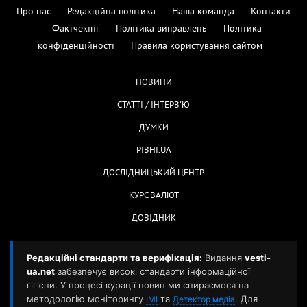
Про нас
Редакційна політика
Наша команда
Контакти
Фактчекінг
Політика виправлень
Політика
конфіденційності
Правила користування сайтом
НОВИНИ
СТАТТІ / ІНТЕРВ'Ю
ДУМКИ
РІВНІ.UA
ДОСЛІДНИЦЬКИЙ ЦЕНТР
КУРС ВАЛЮТ
ДОВІДНИК
Редакційні стандарти та верифікація:
Видання
vesti-
ua.net
забезпечує високі стандарти інформаційної
гігієни. У процесі курації новин ми спираємося на
методологію моніторингу
та
. Для
ІМІ
Детектор медіа