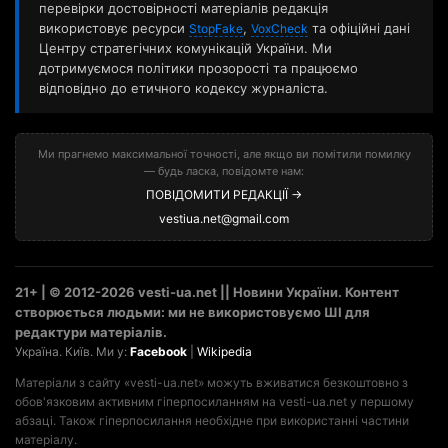
перевірки достовірності матеріалів редакція
використовує ресурси
,
та офіційні дані
StopFake
VoxCheck
Центру стратегічних комунікацій України. Ми
дотримуємося політики прозорості та працюємо
відповідно до етичного кодексу журналіста.
Ми прагнемо максимальної точності, але якщо ви помітили помилку
— будь ласка, повідомте нам:
ПОВІДОМИТИ РЕДАКЦІЇ →
vestiua.net@gmail.com
21+ | © 2012-2026 vesti-ua.net || Новини України. Контент
створюється людьми: ми не використовуємо ШІ для
редактури матеріалів.
Україна. Київ. Ми у:
Facebook
|
Wikipedia
Матеріали з сайту «vesti-ua.net» можуть вживатися безкоштовно з
обов'язковим активним гіперпосиланням на vesti-ua.net у першому
абзаці. Також гіперпосилання необхідне при використанні частини
матеріалу.