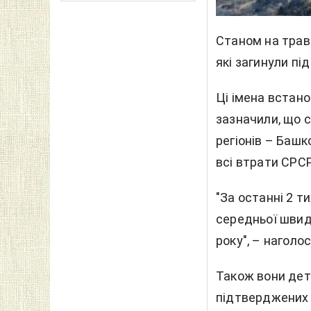
Станом на траве
які загинули пі
Ці імена встан
зазначили, що 
регіонів – Баш
всі втрати СРСР 
"За останні 2 т
середньої швид
року", – наголо
Також вони дет
підтверджених з