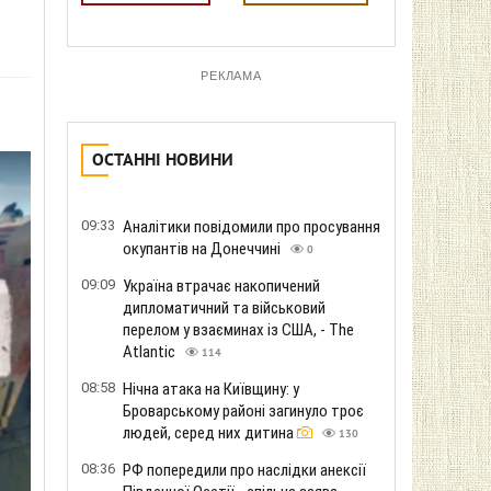
РЕКЛАМА
ОСТАННІ НОВИНИ
09:33
Аналітики повідомили про просування
окупантів на Донеччині
0
09:09
Україна втрачає накопичений
дипломатичний та військовий
перелом у взаєминах із США, - The
Atlantic
114
08:58
Нічна атака на Київщину: у
Броварському районі загинуло троє
людей, серед них дитина
130
08:36
РФ попередили про наслідки анексії