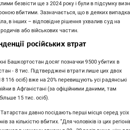
ими безвісти ще з 2024 року і були в підсумку визн
роною вбитими. Зазначається, що в деяких випадк
іла, в інших – відповідне рішення ухвалив суд на
 родичів або військових частин.
нденції російських втрат
ижні Башкортостан досяг позначки 9500 убитих в
рстан - 8 тис. Підтверджені втрати лише цих двох
 (18 116 осіб) вже на 20% перевищують усі радянські
війни в Афганістані (за офіційними даними, там
ільше 15 тис. осіб).
 Татарстан давно посідають перші місця серед усіх
нів за кількістю вбитих. "Для чоловіків із цих регіоні