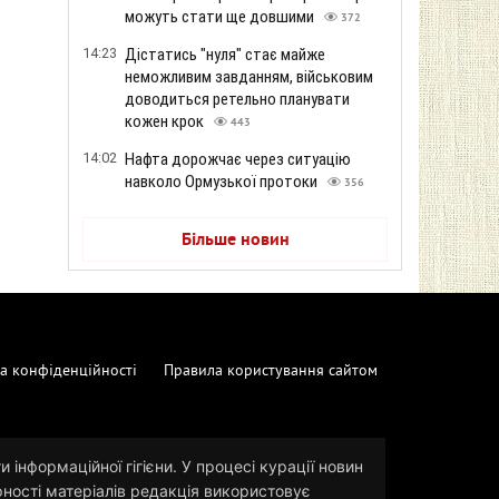
можуть стати ще довшими
372
14:23
Дістатись "нуля" стає майже
неможливим завданням, військовим
доводиться ретельно планувати
кожен крок
443
14:02
Нафта дорожчає через ситуацію
навколо Ормузької протоки
356
Більше новин
а конфіденційності
Правила користування сайтом
 інформаційної гігієни. У процесі курації новин
рності матеріалів редакція використовує