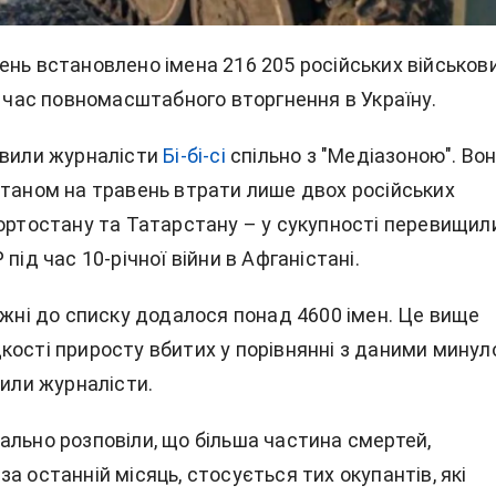
нь встановлено імена 216 205 російських військови
д час повномасштабного вторгнення в Україну.
овили журналісти
Бі-бі-сі
спільно з "Медіазоною". Во
станом на травень втрати лише двох російських
кортостану та Татарстану – у сукупності перевищил
під час 10-річної війни в Афганістані.
ижні до списку додалося понад 4600 імен. Це вище
кості приросту вбитих у порівнянні з даними минул
сили журналісти.
ально розповіли, що більша частина смертей,
а останній місяць, стосується тих окупантів, які