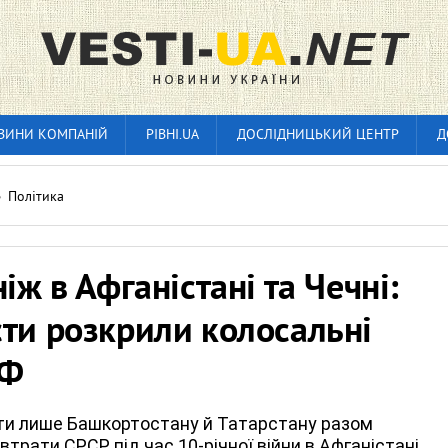
ВИНИ КОМПАНІЙ
РІВНІ.UA
ДОСЛІДНИЦЬКИЙ ЦЕНТР
Д
»
Політика
ніж в Афганістані та Чечні:
ти розкрили колосальні
РФ
ти лише Башкортостану й Татарстану разом
втрати СРСР під час 10-річної війни в Афганістані