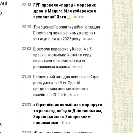
ані
22:43
ГУР провело «парад» морських
дронів Magura біля узбережжя
ах
окупованої Ялти
420
22:19
Три сценарії розвитку війни: оглядач
Bloomberg пояснив, чому конфлікт
затягується до 2027 року
466
22:03
Шокуюча перевірка у Києві: 4 з 5
зразків «польської» олії та сиру
виявилися фальсифікатом із
рослинними жирами
421
21:58
Безлімітний чат для всіх та слайдер
роздумів для Plus: OpenAI
представила нові можливості
сімейства GPT-5.6
376
21:33
«Укрзалізниця» змінила маршрути
та розклад поїздів Дніпровським,
Харківським та Запорізьким
напрямками
в
476
21:14
«Команда мрії» та інтрига перед