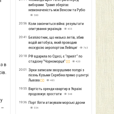
я
виборами: Трамп зберігає
невизначеність між Венсом та Рубіо
380
20:56
Коли закінчиться війна: результати
опитування українців
433
20:41
Безпілотник, що низько летів, збив
водій автобуса, який проводив
екскурсію аеропортом Лейпциг
763
20:18
РФ вдарила по Одесі, є "приліт" по
стадіону "Чорноморця"
420
з в
20:01
Зірки записали зворушливе попурі з
ів.
пісень Кузьми Скрябіна прямо у центрі
Львова
485
19:55
Вартість оренди квартир в Україні
продовжує зростати
348
му
19:36
Порт Ялти атакували морські дрони
 –
334