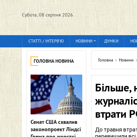
Субота, 08 серпня 2026
СТАТТІ / ІНТЕРВ'Ю
НОВИНИ
ДУМКИ
НО
Головна
»
Новини
ГОЛОВНА НОВИНА
Більше, 
журналіс
втрати 
Сенат США схвалив
законопроект Ліндсі
До травня втра
перевищили всі 