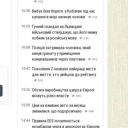
332
16:50
Вибух біля берега: у Коблеве під час
купання в морі загинув чоловік
326
16:29
Гучний скандал на Львівщині:
військовий стверджує, що його маму
побили за російську мову
1.8т
16:08
Поліція затримала чоловіка, який
кинув гранату у приміщення
комунальників через платіжки
341
15:47
Покоління Z назвало найкращі міста
для життя: хто увійшов до рейтингу
352
15:26
Обсяги виробництва цукру в Європі
можуть різко впасти
345
15:05
Ціни на вживані авто за місяць
змінилися: що подорожчало
348
14:44
Правила EES посилюються:
незабаром черги в аеропортах Європи