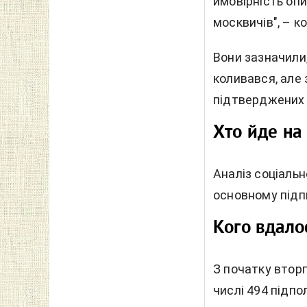
ймовірність опи
москвичів", – 
Вони зазначили,
коливався, але 
підтверджених 
Хто йде на
Аналіз соціальн
основному підпи
Кого вдало
З початку вторг
числі 494 підпо