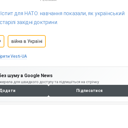
:
Іспит для НАТО: навчання показали, як український
тарілі західні доктрини.
Ф
війна в Україні
іряти Vesti-UA
без шуму в Google News
жерела для швидкого доступу та підпишіться на стрічку
Додати
Підписатися