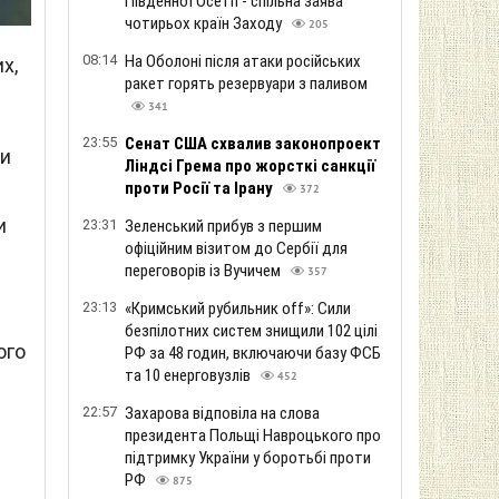
Південної Осетії - спільна заява
чотирьох країн Заходу
205
08:14
На Оболоні після атаки російських
х,
ракет горять резервуари з паливом
341
23:55
Сенат США схвалив законопроект
ни
Ліндсі Грема про жорсткі санкції
проти Росії та Ірану
372
и
23:31
Зеленський прибув з першим
офіційним візитом до Сербії для
переговорів із Вучичем
357
23:13
«Кримський рубильник off»: Сили
безпілотних систем знищили 102 цілі
ого
РФ за 48 годин, включаючи базу ФСБ
та 10 енерговузлів
452
22:57
Захарова відповіла на слова
президента Польщі Навроцького про
підтримку України у боротьбі проти
РФ
875