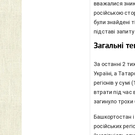
вважалися зникл
російською сто
були знайдені т
підставі запиту
Загальні те
За останні 2 т
Україні, а Тата
регіонів у сумі
втрати під час 
загинуло трохи б
Башкортостан і
російських регіо