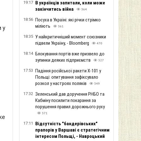
19:17
В українців запитали, коли може
закінчитись війна
364
18:56
Посуха в Україні: які річки стрімко
міліють
 у
361
18:35
У найкритичніший момент союзники
підвели Україну, - Bloomberg
470
18:14
Блокування портів вже призвело до
зупинки деяких підприємств
327
17:53
Падіння російської ракети Х-101 у
Польщі: опитування зафіксувало
розкол у настроях поляків
349
17:32
Зеленський дав доручення РНБО та
Кабміну посилити покарання за
порушення правил дорожнього руху
371
же
17:11
Відсутність "бандерівських"
прапорів у Варшаві є стратегічним
інтересом Польщі, - Навроцький