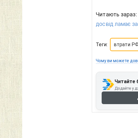
Читають зараз
досвід ламає зас
Теги:
втрати Р
Чому ви можете дов
Читайте 
Додайте у д