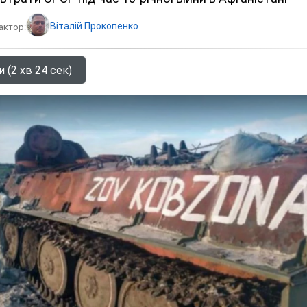
Віталій Прокопенко
актор:
 (2 хв 24 сек)