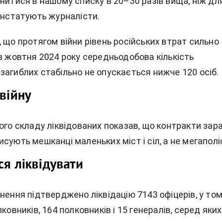
нитися в нашому списку в 20–30 разів вища, ніж дл
констатують журналісти.
 що протягом війни рівень російських втрат сильно
з жовтня 2024 року середньодобова кількість
загиблих стабільно не опускається нижче 120 осіб.
 війну
ого складу ліквідованих показав, що контракти зара
сують мешканці маленьких міст і сіл, а не мегаполіс
ся ліквідувати
нення підтверджено ліквідацію 7143 офіцерів, у то
лковників, 164 полковників і 15 генералів, серед яких