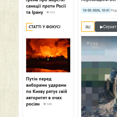
Грема про жорсткі
санкції проти Росії
10-05-2026, 10:41
Ред
та Ірану
372
▶
Слухати
СТАТТІ У ФОКУСІ
RU
2.1т
Путін перед
виборами ударами
по Києву рятує свій
авторитет в очах
росіян
328