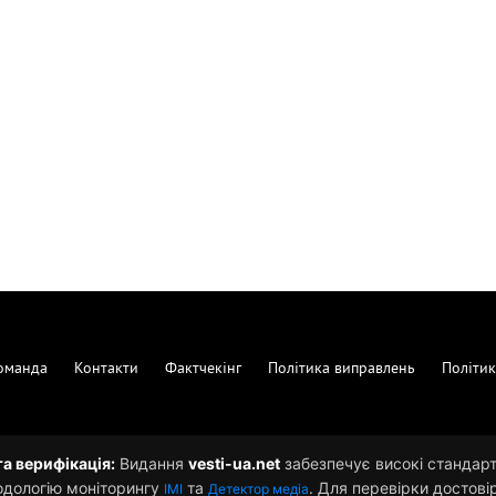
оманда
Контакти
Фактчекінг
Політика виправлень
Політик
та верифікація:
Видання
vesti-ua.net
забезпечує високі стандарти
одологію моніторингу
та
. Для перевірки достові
ІМІ
Детектор медіа