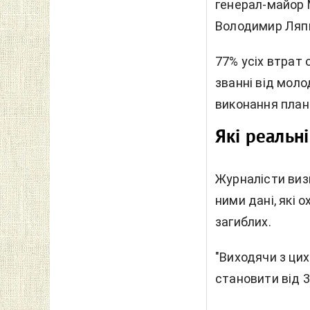
генерал-майор 
Володимир Ляпкі
77% усіх втрат 
званні від мол
виконання план
Які реальн
Журналісти виз
ними дані, які 
загиблих.
"Виходячи з цих
становити від 3