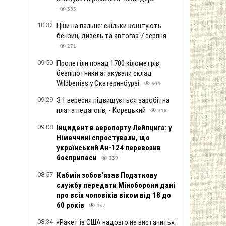
385
10:32
Ціни на пальне: скільки коштують
бензин, дизель та автогаз 7 серпня
271
09:50
Пролетіли понад 1700 кілометрів:
безпілотники атакували склад
Wildberries у Єкатеринбурзі
304
09:29
З 1 вересня підвищується заробітна
плата педагогів, - Корецький
318
09:08
Інцидент в аеропорту Лейпцига: у
Німеччині спростували, що
український Ан-124 перевозив
боєприпаси
339
08:57
Кабмін зобов'язав Податкову
службу передати Міноборони дані
про всіх чоловіків віком від 18 до
60 років
432
08:34
«Ракет із США надовго не вистачить»: