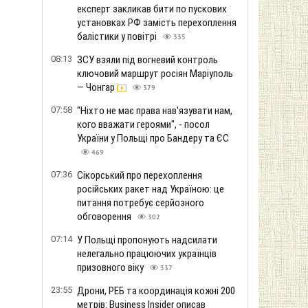
експерт закликав бити по пускових
установках РФ замість перехоплення
балістики у повітрі
335
08:13
ЗСУ взяли під вогневий контроль
ключовий маршрут росіян Маріуполь
— Чонгар
379
07:58
"Ніхто не має права нав'язувати нам,
кого вважати героями", - посол
України у Польщі про Бандеру та ЄС
469
07:36
Сікорський про перехоплення
російських ракет над Україною: це
питання потребує серйозного
обговорення
302
07:14
У Польщі пропонують надсилати
нелегально працюючих українців
призовного віку
337
23:55
Дрони, РЕБ та координація кожні 200
метрів: Business Insider описав