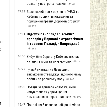
розкол у настроях поляків
165
17:32
Зеленський дав доручення РНБО та
Кабміну посилити покарання за
порушення правил дорожнього руху
176
в
17:11
Відсутність "бандерівських"
прапорів у Варшаві є стратегічним
 є
інтересом Польщі, - Навроцький
х
166
16:50
Вибух біля берега: у Коблеве під час
купання в морі загинув чоловік
172
16:29
Гучний скандал на Львівщині:
військовий стверджує, що його маму
побили за російську мову
447
16:08
Поліція затримала чоловіка, який
кинув гранату у приміщення
комунальників через платіжки
195
м
15:47
Покоління Z назвало найкращі міста