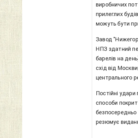
виробничих пот
прилеглих буді
можуть бути при
Завод "Нижегор
НПЗ здатний пе
барелів на день
схід від Москв
центрального ре
Постійні удари
способи покрит
безпосередньо в
резюмує видан