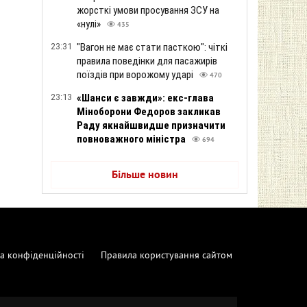
жорсткі умови просування ЗСУ на
«нулі»
435
23:31
"Вагон не має стати пасткою": чіткі
правила поведінки для пасажирів
поїздів при ворожому ударі
470
23:13
«Шанси є завжди»: екс-глава
Міноборони Федоров закликав
Раду якнайшвидше призначити
повноважного міністра
694
Більше новин
а конфіденційності
Правила користування сайтом