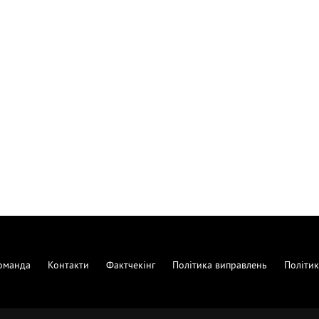
оманда
Контакти
Фактчекінг
Політика виправлень
Політик