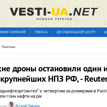
ВИНИ КОМПАНІЙ
РІВНІ.UA
ДОСЛІДНИЦЬКИЙ ЦЕНТР
Д
»
Політика
кие дроны остановили один 
крупнейших НПЗ РФ, - Reute
днефтеоргсинтез" є четвертим за розмірами в Росії
лн тонн нафти на рік
Віталій Павлюк
ктор: