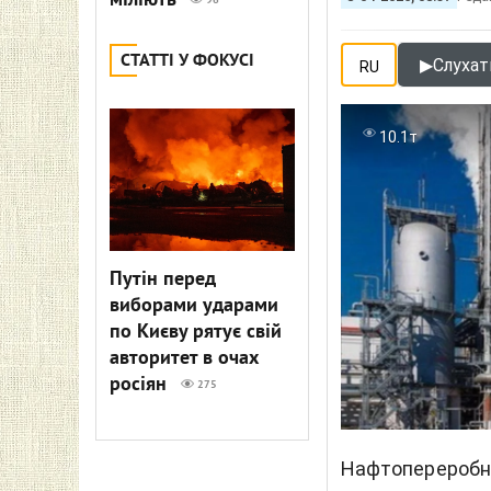
міліють
96
СТАТТІ У ФОКУСІ
▶
Слухати
RU
10.1т
Путін перед
виборами ударами
по Києву рятує свій
авторитет в очах
росіян
275
Нафтопереробни