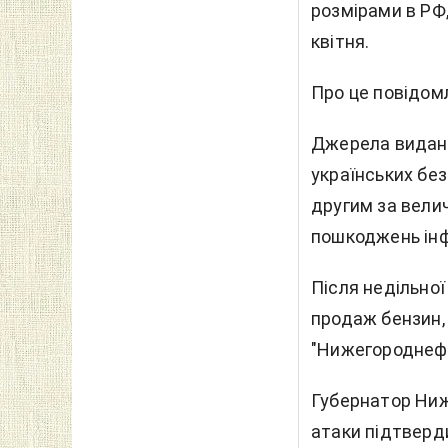
розмірами в РФ
квітня.
Про це повідо
Джерела виданн
українських без
другим за вели
пошкоджень інф
Після недільно
продаж бензин,
"Нижегороднефт
Губернатор Ниже
атаки підтверди