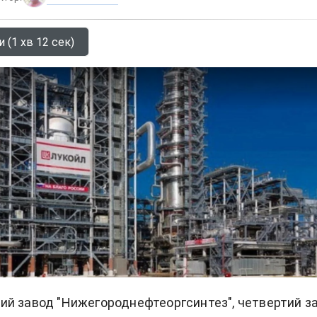
 (1 хв 12 сек)
й завод "Нижегороднефтеоргсинтез", четвертий з