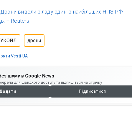
:
Дрони вивели з ладу один із найбільших НПЗ РФ
ь, – Reuters.
ЛУКОЙЛ
дрони
іряти Vesti-UA
без шуму в Google News
жерела для швидкого доступу та підпишіться на стрічку
Додати
Підписатися