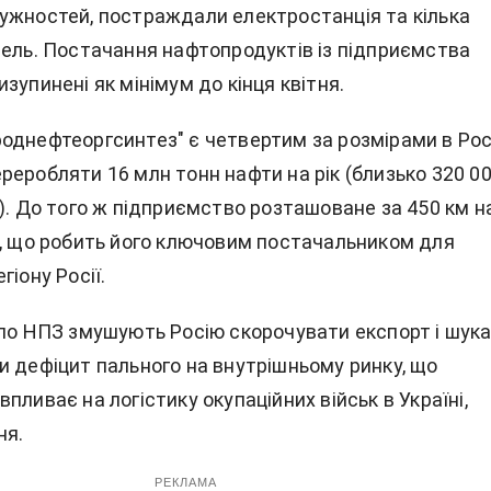
ужностей, постраждали електростанція та кілька
вель. Постачання нафтопродуктів із підприємства
зупинені як мінімум до кінця квітня.
однефтеоргсинтез" є четвертим за розмірами в Росі
реробляти 16 млн тонн нафти на рік (близько 320 0
). До того ж підприємство розташоване за 450 км н
и, що робить його ключовим постачальником для
гіону Росії.
 по НПЗ змушують Росію скорочувати експорт і шук
и дефіцит пального на внутрішньому ринку, що
пливає на логістику окупаційних військ в Україні,
ня.
РЕКЛАМА