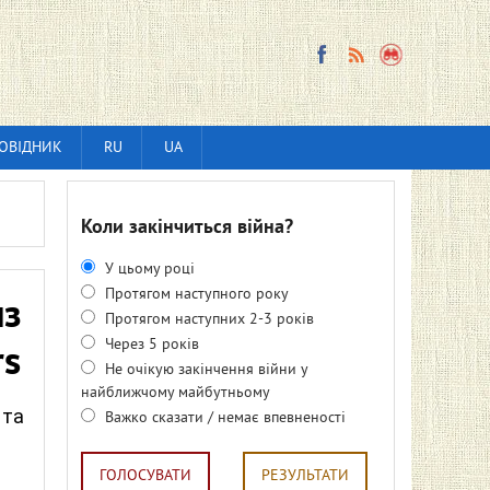
ОВІДНИК
RU
UA
Коли закінчиться війна?
У цьому році
Протягом наступного року
из
Протягом наступних 2-3 років
Через 5 років
rs
Не очікую закінчення війни у
найближчому майбутньому
 та
Важко сказати / немає впевненості
ГОЛОСУВАТИ
РЕЗУЛЬТАТИ