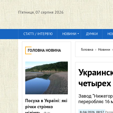
П'ятниця, 07 серпня 2026
СТАТТІ / ІНТЕРВ'Ю
НОВИНИ
ДУМКИ
НО
Головна
»
Новини
ГОЛОВНА НОВИНА
Украинс
четырех 
Завод "Нижегоро
Посуха в Україні: які
переробляє 16 м
річки стрімко
8-04-2026, 08:57
Реда