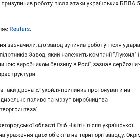
, призупинив роботу після атаки українських БПЛА 5
мляє
Reuters
.
я зазначили, що завод зупинив роботу після ударі
пілотників.Завод, який належить компанії "Лукойл" і
чиною виробником бензину в Росії, зазнав серйозни
раструктури.
ї атаки дрона «Лукойл» припинив пропонувати на
 дизельне паливо та мазут виробництва
еоргсинтеза".
городської області Гліб Нікітін після української
в ураження двох об'єктів на території заводу. Окрі