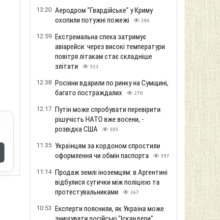
13:20
Аеродром "Гвардійське" у Криму
охопили потужні пожежі
286
12:59
Екстремальна спека затримує
авіарейси: через високі температури
повітря літакам стає складніше
злітати
312
12:38
Росіяни вдарили по ринку на Сумщині,
багато постраждалих
270
12:17
Путін може спробувати перевірити
рішучість НАТО вже восени, -
розвідка США
303
11:35
Українцям за кордоном спростили
оформлення чи обмін паспорта
397
11:14
Продаж землі іноземцям: в Аргентині
відбулися сутички між поліцією та
протестувальниками
267
10:53
Експерти пояснили, як Україна може
знищувати російські "Іскандери"