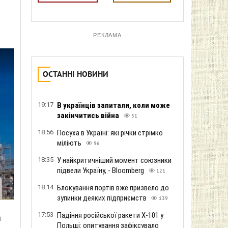
РЕКЛАМА
ОСТАННІ НОВИНИ
19:17
В українців запитали, коли може
закінчитись війна
51
18:56
Посуха в Україні: які річки стрімко
міліють
96
18:35
У найкритичніший момент союзники
підвели Україну, - Bloomberg
121
18:14
Блокування портів вже призвело до
зупинки деяких підприємств
139
17:53
Падіння російської ракети Х-101 у
а
Польщі: опитування зафіксувало