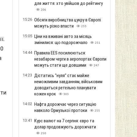
для життя: хто увійшов до рейтингу
206
15:26
Обсяги виробництва цукру в Європі
можуть різко впасти
233
15:05
Ціни на вживані авто за місяць
ї.
змінилися: що подорожчало
251
00
14:44
Правила EES посилюються:
а
незабаром черги в аеропортах Європи
можуть стати ще довшими
247
14:23
Дістатись "нуля" стає майже
неможливим завданням, військовим
доводиться ретельно планувати
ати
кожен крок
303
14:02
Нафта дорожчає через ситуацію
навколо Ормузької протоки
255
13:41
Курс валют на 7 серпня: євро та
долар продовжують дорожчати
250