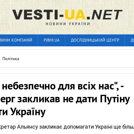
ВИНИ КОМПАНІЙ
РІВНІ.UA
ДОСЛІДНИЦЬКИЙ ЦЕНТР
Д
»
Політика
 небезпечно для всіх нас", -
ерг закликав не дати Путіну
и Україну
ретар Альянсу закликає допомагати Україні ще біль