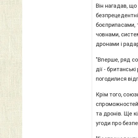
Він нагадав, що
безпрецедентні 
боєприпасами, 
човнами, систе
дронами і рада
"Вперше, ряд с
дії - британськ
погодилися відп
Крім того, союз
спроможностей 
та дронів. Ще к
угоди про безпе