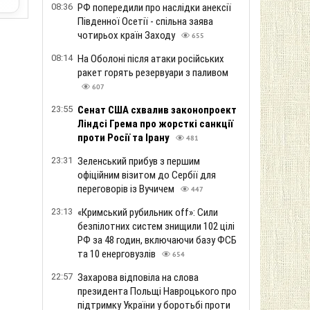
08:36
РФ попередили про наслідки анексії
Південної Осетії - спільна заява
чотирьох країн Заходу
655
08:14
На Оболоні після атаки російських
ракет горять резервуари з паливом
607
23:55
Сенат США схвалив законопроект
Ліндсі Грема про жорсткі санкції
проти Росії та Ірану
481
23:31
Зеленський прибув з першим
офіційним візитом до Сербії для
переговорів із Вучичем
447
23:13
«Кримський рубильник off»: Сили
безпілотних систем знищили 102 цілі
РФ за 48 годин, включаючи базу ФСБ
та 10 енерговузлів
654
22:57
Захарова відповіла на слова
президента Польщі Навроцького про
підтримку України у боротьбі проти