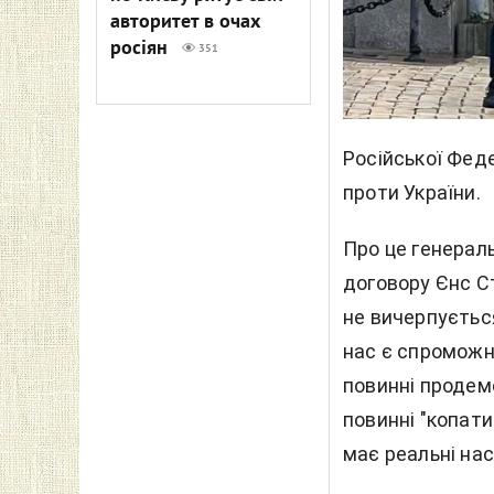
авторитет в очах
росіян
351
Російської Феде
проти України.
Про це генерал
договору Єнс 
не вичерпуєтьс
нас є спроможно
повинні продем
повинні "копат
має реальні нас