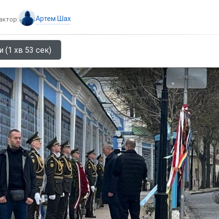
Артем Шах
актор:
 (1 хв 53 сек)