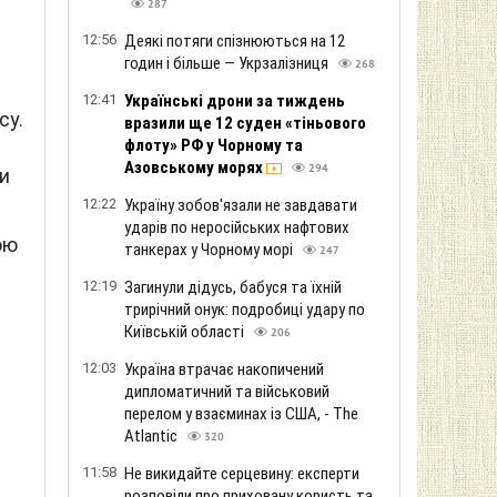
287
12:56
Деякі потяги спізнюються на 12
годин і більше — Укрзалізниця
268
12:41
Українські дрони за тиждень
су.
вразили ще 12 суден «тіньового
флоту» РФ у Чорному та
Азовському морях
294
и
12:22
Україну зобов'язали не завдавати
ударів по неросійських нафтових
ою
танкерах у Чорному морі
247
12:19
Загинули дідусь, бабуся та їхній
трирічний онук: подробиці удару по
Київській області
206
12:03
Україна втрачає накопичений
дипломатичний та військовий
перелом у взаєминах із США, - The
Atlantic
320
11:58
Не викидайте серцевину: експерти
розповіли про приховану користь та