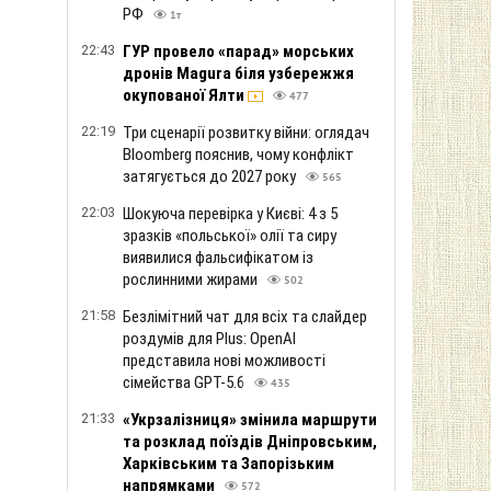
РФ
1т
22:43
ГУР провело «парад» морських
дронів Magura біля узбережжя
окупованої Ялти
477
22:19
Три сценарії розвитку війни: оглядач
Bloomberg пояснив, чому конфлікт
затягується до 2027 року
565
22:03
Шокуюча перевірка у Києві: 4 з 5
зразків «польської» олії та сиру
виявилися фальсифікатом із
рослинними жирами
502
21:58
Безлімітний чат для всіх та слайдер
роздумів для Plus: OpenAI
представила нові можливості
сімейства GPT-5.6
435
21:33
«Укрзалізниця» змінила маршрути
та розклад поїздів Дніпровським,
Харківським та Запорізьким
напрямками
572