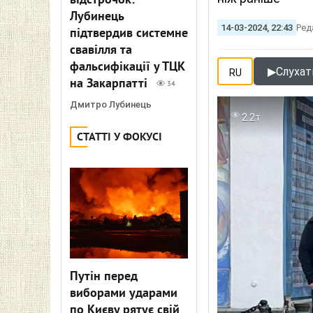
відстрочок:
Лубинець
14-03-2024, 22:43
Ред
підтвердив системне
свавілля та
фальсифікації у ТЦК
▶
Слухати
RU
на Закарпатті
34
Дмитро Лубинець
2.2т
СТАТТІ У ФОКУСІ
Путін перед
виборами ударами
по Києву рятує свій