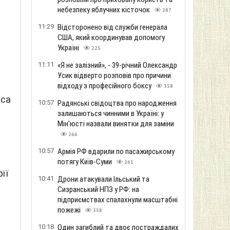
небезпеку яблучних кісточок
287
11:29
Відсторонено від служби генерала
США, який координував допомогу
Україні
225
11:11
«Я не залізний», - 39-річний Олександр
Усик відверто розповів про причини
відходу з професійного боксу
358
уса
10:57
Радянські свідоцтва про народження
залишаються чинними в Україні: у
Мін'юсті назвали винятки для заміни
266
10:57
Армія РФ вдарили по пасажирському
потягу Київ-Суми
261
ії
10:41
Дрони атакували Ільський та
Сизранський НПЗ у РФ: на
підприємствах спалахнули масштабні
пожежі
358
10:18
Один загиблий та двоє постраждалих