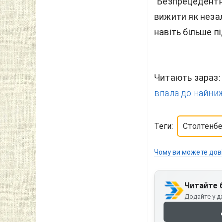
"Безпрецедентн
вижити як незал
навіть більше п
Читають зараз
впала до найниж
Теги:
Столтенбе
Чому ви можете дов
Читайте 
Додайте у д