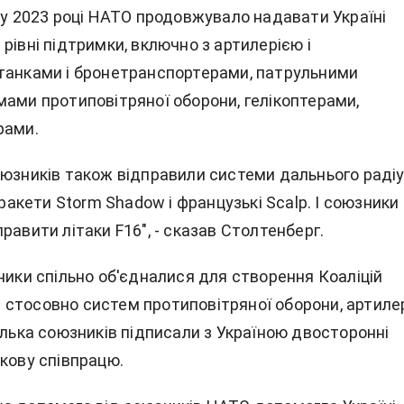
 у 2023 році НАТО продовжувало надавати Україні
рівні підтримки, включно з артилерією і
танками і бронетранспортерами, патрульними
мами протиповітряної оборони, гелікоптерами,
рами.
оюзників також відправили системи дальнього раді
і ракети Storm Shadow і французькі Scalp. І союзники
равити літаки F16", - сказав Столтенберг.
ники спільно об'єдналися для створення Коаліцій
стосовно систем протиповітряної оборони, артилер
ілька союзників підписали з Україною двосторонні
кову співпрацю.