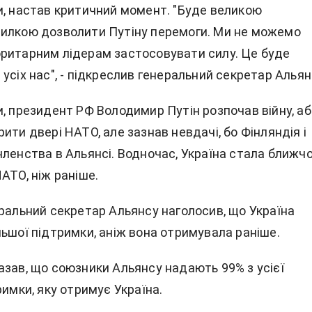
и, настав критичний момент. "Буде великою
илкою дозволити Путіну перемоги. Ми не можемо
ритарним лідерам застосовувати силу. Це буде
усіх нас", - підкреслив генеральний секретар Альян
и, президент РФ Володимир Путін розпочав війну, аб
ити двері НАТО, але зазнав невдачі, бо Фінляндія і
членства в Альянсі. Водночас, Україна стала ближч
АТО, ніж раніше.
еральний секретар Альянсу наголосив, що Україна
ьшої підтримки, аніж вона отримувала раніше.
азав, що союзники Альянсу надають 99% з усієї
римки, яку отримує Україна.