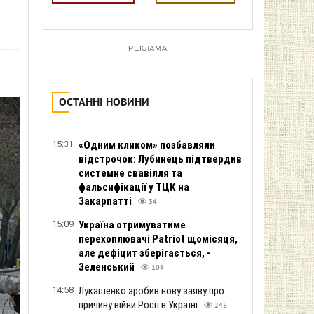
РЕКЛАМА
ОСТАННІ НОВИНИ
15:31
«Одним кликом» позбавляли
відстрочок: Лубинець підтвердив
системне свавілля та
фальсифікації у ТЦК на
Закарпатті
34
15:09
Україна отримуватиме
перехоплювачі Patriot щомісяця,
але дефіцит зберігається, -
Зеленський
109
14:58
Лукашенко зробив нову заяву про
причину війни Росії в Україні
245