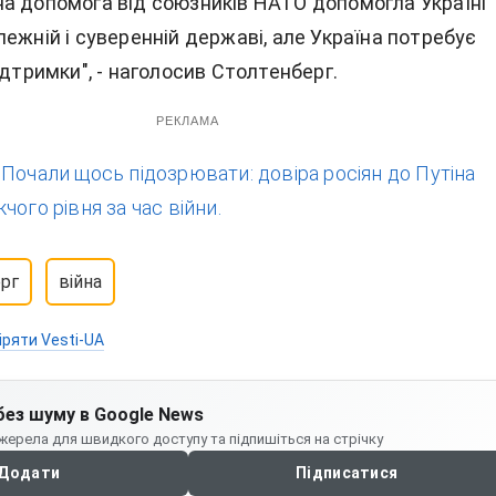
а допомога від союзників НАТО допомогла Україні
ежній і суверенній державі, але Україна потребує
ідтримки", - наголосив Столтенберг.
РЕКЛАМА
:
Почали щось підозрювати: довіра росіян до Путіна
чого рівня за час війни.
рг
війна
іряти Vesti-UA
без шуму в Google News
жерела для швидкого доступу та підпишіться на стрічку
Додати
Підписатися