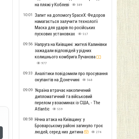
на пляжі у Коблеві
389
10:01
Запит на допомогу SpaceX: Федоров
намагається залучити технології
Маска для ударів по російських
пускових установках
517
09:56
Напруга на Київщині: жителі Калинівки
зажадали відповідей у ​​рідних
колишнього комбрига Лучанова
977
09:33
Аналітики повідомили про просування
окупантів на Донеччині
368
09:09
Україна втрачає накопичений
дипломатичний та військовий
перелом у взаєминах із США, - The
Atlantic
559
08:58
Нічна атака на Київщину: у
Броварському районі загинуло троє
людей, серед них дитина
274