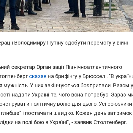
рації Володимиру Путіну здобути перемогу у війні
ьний секретар Організації Північноатлантичного
Столтенберг
сказав
на брифінгу у Брюсселі. "В україн
я мужність. У них закінчуються боєприпаси. Разом 
сті надати Україні те, чого вона потребує. Зараз м
онструвати політичну волю для цього. Усі союзники
и глибше" і постачати швидко. Кожен день затримок
лідки на полі бою в Україні", - заявив Столтенберг.