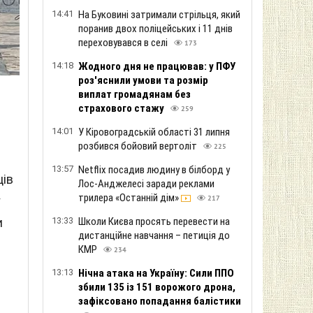
14:41
На Буковині затримали стрільця, який
поранив двох поліцейських і 11 днів
переховувався в селі
173
14:18
Жодного дня не працював: у ПФУ
роз'яснили умови та розмір
виплат громадянам без
страхового стажу
259
14:01
У Кіровоградській області 31 липня
розбився бойовий вертоліт
225
13:57
Netflix посадив людину в білборд у
ців
Лос-Анджелесі заради реклами
трилера «Останній дім»
у
217
и
13:33
Школи Києва просять перевести на
дистанційне навчання – петиція до
КМР
234
13:13
Нічна атака на Україну: Сили ППО
збили 135 із 151 ворожого дрона,
зафіксовано попадання балістики