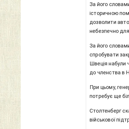
За його словам
історичною пом
дозволити авто
небезпечно для 
За його словам
спробувати закр
Швеція набули 
до членства в Н
При цьому, ген
потребує ще біл
Столтенберг ск
військової підт