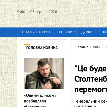
Субота, 08 серпня 2026
СТАТТІ / ІНТЕРВ'Ю
НОВИНИ
ДУМКИ
НО
Головна
»
Новини
ГОЛОВНА НОВИНА
"Це буде
Столтенб
перемогт
«Одним кликом»
позбавляли
Генеральний сек
ніж раніше