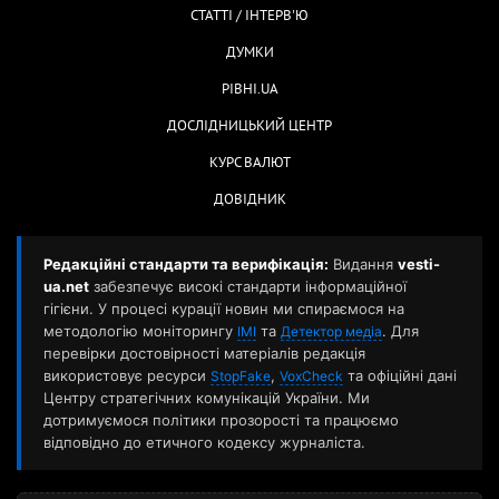
СТАТТІ / ІНТЕРВ'Ю
ДУМКИ
РІВНІ.UA
ДОСЛІДНИЦЬКИЙ ЦЕНТР
КУРС ВАЛЮТ
ДОВІДНИК
Редакційні стандарти та верифікація:
Видання
vesti-
ua.net
забезпечує високі стандарти інформаційної
гігієни. У процесі курації новин ми спираємося на
методологію моніторингу
та
. Для
ІМІ
Детектор медіа
перевірки достовірності матеріалів редакція
використовує ресурси
,
та офіційні дані
StopFake
VoxCheck
Центру стратегічних комунікацій України. Ми
дотримуємося політики прозорості та працюємо
відповідно до етичного кодексу журналіста.