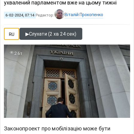
ухвалений парламентом вже на цьому тижні
Віталій Прокопенко
6-02-2024, 07:14
Редактор:
▶
Слухати (2 хв 24 сек)
RU
2.6т
Законопроект про мобілізацію може бути