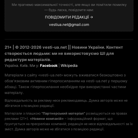
Ми прагнемо максимальної точності, але якщо ви помітили помилку
— будь ласка, повідомте нам:
ПОВІДОМИТИ РЕДАКЦІЇ →
vestiua.net@gmail.com
21+ | © 2012-2026 vesti-ua.net || Новини України. Контент
створюється людьми: ми не використовуємо ШІ для
редактури матеріалів.
Україна. Київ. Ми у:
Facebook
|
Wikipedia
Матеріали з сайту «vesti-ua.net» можуть вживатися безкоштовно з
обов'язковим активним гіперпосиланням на vesti-ua.net у першому
абзаці. Також гіперпосилання необхідне при використанні частини
матеріалу.
Відповідальність за рекламу несе рекламодавець. Думка авторів може не
збігатися з позицією редакції.
Матеріали з плашкою
"Партнерський матеріал"
розміщуються на правах
реклами (21+).
«Новини компаній»
– інформаційний формат, що
ґрунтується на пресрелізах компаній; редакція не несе відповідальності за їх
зміст. Думка авторів може не збігатися з позицією редакції.