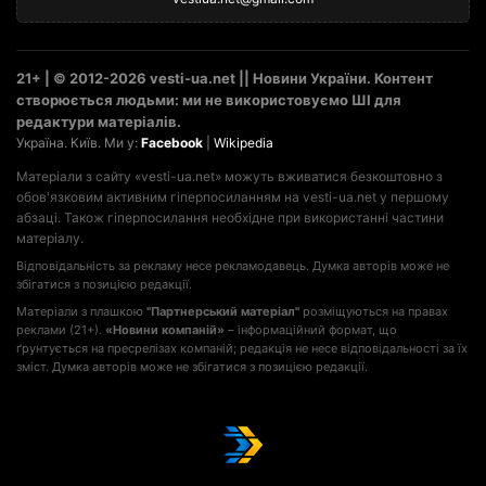
21+ | © 2012-2026 vesti-ua.net || Новини України. Контент
створюється людьми: ми не використовуємо ШІ для
редактури матеріалів.
Україна. Київ. Ми у:
Facebook
|
Wikipedia
Матеріали з сайту «vesti-ua.net» можуть вживатися безкоштовно з
обов'язковим активним гіперпосиланням на vesti-ua.net у першому
абзаці. Також гіперпосилання необхідне при використанні частини
матеріалу.
Відповідальність за рекламу несе рекламодавець. Думка авторів може не
збігатися з позицією редакції.
Матеріали з плашкою
"Партнерський матеріал"
розміщуються на правах
реклами (21+).
«Новини компаній»
– інформаційний формат, що
ґрунтується на пресрелізах компаній; редакція не несе відповідальності за їх
зміст. Думка авторів може не збігатися з позицією редакції.