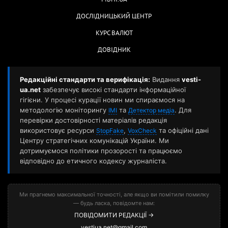
ДОСЛІДНИЦЬКИЙ ЦЕНТР
КУРС ВАЛЮТ
ДОВІДНИК
Редакційні стандарти та верифікація:
Видання
vesti-
ua.net
забезпечує високі стандарти інформаційної
гігієни. У процесі курації новин ми спираємося на
методологію моніторингу
та
. Для
ІМІ
Детектор медіа
перевірки достовірності матеріалів редакція
використовує ресурси
,
та офіційні дані
StopFake
VoxCheck
Центру стратегічних комунікацій України. Ми
дотримуємося політики прозорості та працюємо
відповідно до етичного кодексу журналіста.
Ми прагнемо максимальної точності, але якщо ви помітили помилку
— будь ласка, повідомте нам:
ПОВІДОМИТИ РЕДАКЦІЇ →
vestiua.net@gmail.com