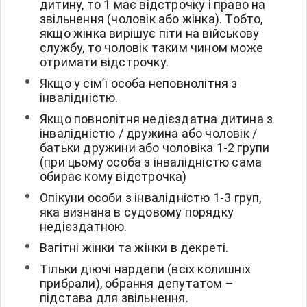
дитину, то 1 має відстрочку і право на
звільнення (чоловік або жінка). Тобто,
якщо жінка вирішує піти на військову
службу, то чоловік таким чином може
отримати відстрочку.
Якщо у сім’ї особа неповнолітня з
інвалідністю.
Якщо повнолітня недієздатна дитина з
інвалідністю / дружина або чоловік /
батьки дружини або чоловіка 1-2 групи
(при цьому особа з інвалідністю сама
обирає кому відстрочка)
Опікуни особи з інвалідністю 1-3 груп,
яка визнана в судовому порядку
недієздатною.
Вагітні жінки та жінки в декреті.
Тільки діючі нардепи (всіх колишніх
прибрали), обрання депутатом –
підстава для звільнення.