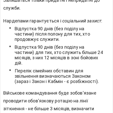
Залишаться тільки придатні і непридатні до
служби.
Нардепами гарантується і
соціальний захист
:
Відпустка 90 днів (без поділу на
частини) після полону для тих, хто
продовжує служити.
Відпустка 90 днів (без поділу на
частини) для тих, хто служить більше 24
місяців, з них 12 місяців в зоні бойових
дій.
Перелік сімейних обставин для
звільнення визначаються Законом
(зараз і Закон і Кабмін - є розбіжності).
Військове командування буде зобов'язане
проводити обов'язкову ротацію на лінії
зіткнення - не більше 3 місяців, визначити