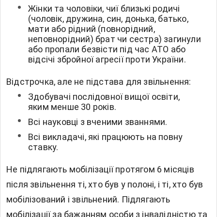
Жінки та чоловіки, чиї близькі родичі
(чоловік, дружина, син, донька, батько,
мати або рідний (повнорідний,
неповнорідний) брат чи сестра) загинули
або пропали безвісти під час АТО або
відсічі збройної агресії проти України.
Відстрочка, але не підстава для звільнення:
Здобувачі послідовної вищої освіти,
яким менше 30 років.
Всі науковці з вченими званнями.
Всі викладачі, які працюють на повну
ставку.
Не підлягають мобілізації
протягом 6 місяців
після звільнення ті, хто був у полоні, і ті, хто був
мобілізований і звільнений.
Підлягають
мобілізації за бажанням
особи з інвалідністю та