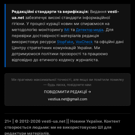
Редакційні стандарти та верифікація:
Видання
vesti-
ua.net
забезпечує високі стандарти інформаційної
гігієни. У процесі курації новин ми спираємося на
методологію моніторингу
та
. Для
ІМІ
Детектор медіа
перевірки достовірності матеріалів редакція
використовує ресурси
,
та офіційні дані
StopFake
VoxCheck
Центру стратегічних комунікацій України. Ми
дотримуємося політики прозорості та працюємо
відповідно до етичного кодексу журналіста.
Ми прагнемо максимальної точності, але якщо ви помітили помилку
— будь ласка, повідомте нам:
ПОВІДОМИТИ РЕДАКЦІЇ →
vestiua.net@gmail.com
21+ | © 2012-2026 vesti-ua.net || Новини України. Контент
створюється людьми: ми не використовуємо ШІ для
редактури матеріалів.