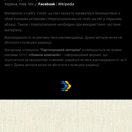
Україна. Київ. Ми у:
Facebook
|
Wikipedia
Матеріали з сайту «vesti-ua.net» можуть вживатися безкоштовно з
обов'язковим активним гіперпосиланням на vesti-ua.net у першому
абзаці. Також гіперпосилання необхідне при використанні частини
матеріалу.
Відповідальність за рекламу несе рекламодавець. Думка авторів може не
збігатися з позицією редакції.
Матеріали з плашкою
"Партнерський матеріал"
розміщуються на правах
реклами (21+).
«Новини компаній»
– інформаційний формат, що
ґрунтується на пресрелізах компаній; редакція не несе відповідальності за їх
зміст. Думка авторів може не збігатися з позицією редакції.