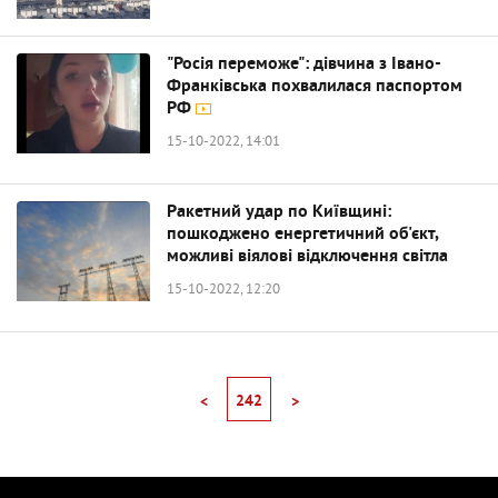
"Росія переможе": дівчина з Івано-
Франківська похвалилася паспортом
РФ
15-10-2022, 14:01
Ракетний удар по Київщині:
пошкоджено енергетичний об'єкт,
можливі віялові відключення світла
15-10-2022, 12:20
242
<
>