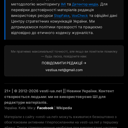
методологію моніторингу
та
. Для
ІМІ
Детектор медіа
перевірки достовірності матеріалів редакція
використовує ресурси
,
та офіційні дані
StopFake
VoxCheck
Центру стратегічних комунікацій України. Ми
дотримуємося політики прозорості та працюємо
відповідно до етичного кодексу журналіста.
Ми прагнемо максимальної точності, але якщо ви помітили помилку
— будь ласка, повідомте нам:
ПОВІДОМИТИ РЕДАКЦІЇ →
vestiua.net@gmail.com
21+ | © 2012-2026 vesti-ua.net || Новини України. Контент
створюється людьми: ми не використовуємо ШІ для
редактури матеріалів.
Україна. Київ. Ми у:
Facebook
|
Wikipedia
Матеріали з сайту «vesti-ua.net» можуть вживатися безкоштовно з
обов'язковим активним гіперпосиланням на vesti-ua.net у першому
абзаці. Також гіперпосилання необхідне при використанні частини