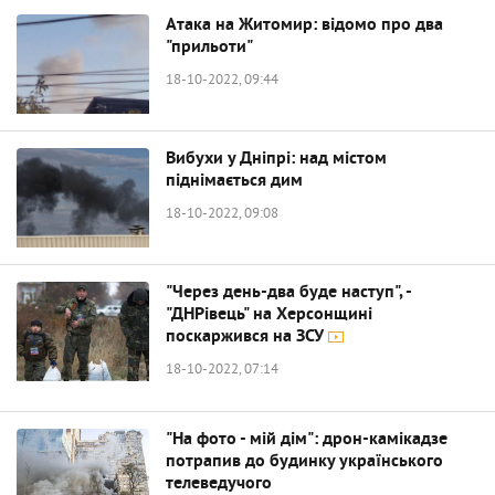
Атака на Житомир: відомо про два
"прильоти"
18-10-2022, 09:44
Вибухи у Дніпрі: над містом
піднімається дим
18-10-2022, 09:08
"Через день-два буде наступ", -
"ДНРівець" на Херсонщині
поскаржився на ЗСУ
18-10-2022, 07:14
"На фото - мій дім": дрон-камікадзе
потрапив до будинку українського
телеведучого