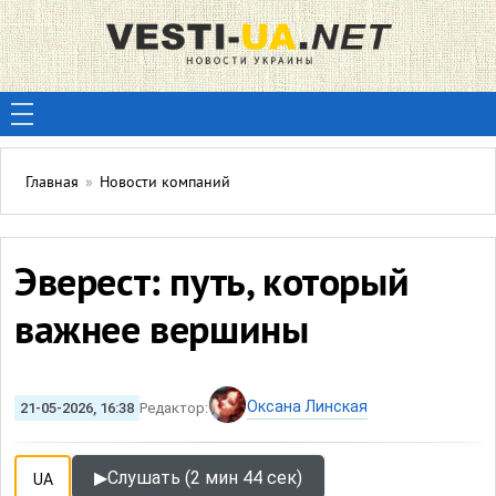
Главная
»
Новости компаний
Эверест: путь, который
важнее вершины
Оксана Линская
21-05-2026, 16:38
Редактор:
▶
Слушать (2 мин 44 сек)
UA