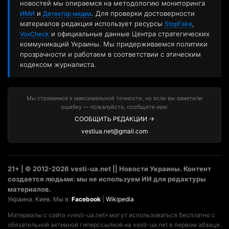
новостей мы опираемся на методологию мониторинга
и
. Для проверки достоверности
ИМИ
Детектор медиа
материалов редакция использует ресурсы
,
StopFake
и официальные данные Центра стратегических
VoxCheck
коммуникаций Украины. Мы придерживаемся политики
прозрачности и работаем в соответствии с этическим
кодексом журналиста.
Мы стремимся к максимальной точности, но если вы заметили
ошибку — пожалуйста, сообщите нам:
СООБЩИТЬ РЕДАКЦИИ →
vestiua.net@gmail.com
21+ | © 2012-2026 vesti-ua.net || Новости Украины. Контент
создается людьми: мы не используем ИИ для редактуры
материалов.
Украина. Киев. Мы в:
Facebook
|
Wikipedia
Материалы с сайта «vesti-ua.net» могут использоваться бесплатно с
обязательной активной гиперссылкой на vesti-ua.net в первом абзаце.