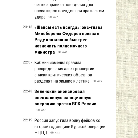
четкие правила поведения для
пассажиров поездов при вражеском
ударе
426
23:13
«Шансы есть всегда»: экс-глава
Минобороны Федоров призвал
Раду как можно быстрее
назначить полномочного
министра
641
22:57
Кабмин изменил правила
распределения электроэнергии:
списки критических объектов
разделят на зимние и летние
427
22:43
Зеленский анонсировал
специальную санкционную
операцию против ВПК России
468
22:19
Россия запустила волну фейков ко
второй годовщине Курской операции
— ЦПД
456