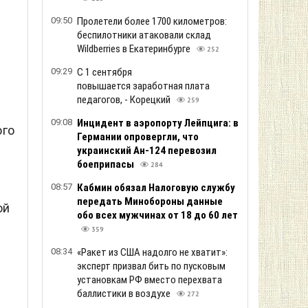
09:50
Пролетели более 1700 километров:
беспилотники атаковали склад
Wildberries в Екатеринбурге
252
09:29
С 1 сентября
повышается заработная плата
педагогов, - Корецкий
259
09:08
Инцидент в аэропорту Лейпцига: в
ого
Германии опровергли, что
украинский Ан-124 перевозил
боеприпасы
284
08:57
Кабмин обязал Налоговую службу
передать Минобороны данные
ой
обо всех мужчинах от 18 до 60 лет
359
08:34
«Ракет из США надолго не хватит»:
эксперт призвал бить по пусковым
установкам РФ вместо перехвата
баллистики в воздухе
272