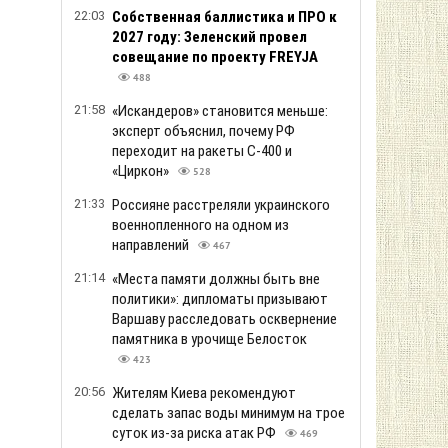
22:03
Собственная баллистика и ПРО к
2027 году: Зеленский провел
совещание по проекту FREYJA
488
21:58
«Искандеров» становится меньше:
эксперт объяснил, почему РФ
переходит на ракеты С-400 и
«Циркон»
528
21:33
Россияне расстреляли украинского
военнопленного на одном из
направлений
467
21:14
«Места памяти должны быть вне
политики»: дипломаты призывают
Варшаву расследовать осквернение
памятника в урочище Белосток
423
20:56
Жителям Киева рекомендуют
сделать запас воды минимум на трое
суток из-за риска атак РФ
469