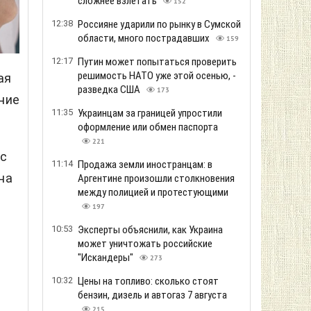
сложнее взлетать
152
12:38
Россияне ударили по рынку в Сумской
области, много пострадавших
159
12:17
Путин может попытаться проверить
решимость НАТО уже этой осенью, -
ая
разведка США
173
ние
11:35
Украинцам за границей упростили
оформление или обмен паспорта
221
с
11:14
Продажа земли иностранцам: в
на
Аргентине произошли столкновения
между полицией и протестующими
197
10:53
Эксперты объяснили, как Украина
может уничтожать российские
"Искандеры"
273
10:32
Цены на топливо: сколько стоят
бензин, дизель и автогаз 7 августа
215