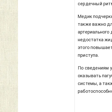
сердечный ритм
Медик подчеркн
также важно дл
артериального 
недостатка жид
этого повышает
приступа.
По сведениям
оказывать пагу
системы, а так
работоспособн