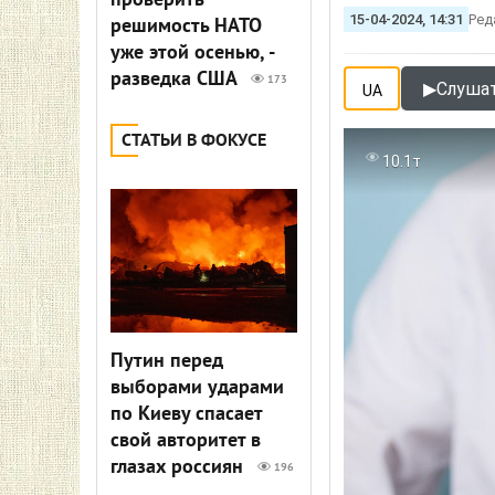
проверить
15-04-2024, 14:31
Ред
решимость НАТО
уже этой осенью, -
разведка США
173
▶
Слушат
UA
СТАТЬИ В ФОКУСЕ
10.1т
Путин перед
выборами ударами
по Киеву спасает
свой авторитет в
глазах россиян
196