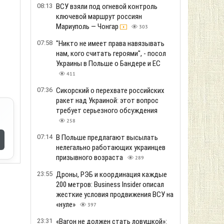
е
08:13
ВСУ взяли под огневой контроль
ключевой маршрут россиян
Мариуполь — Чонгар
303
07:58
"Никто не имеет права навязывать
нам, кого считать героями", - посол
Украины в Польше о Бандере и ЕС
411
07:36
Сикорский о перехвате российских
ракет над Украиной: этот вопрос
требует серьезного обсуждения
258
07:14
В Польше предлагают высылать
нелегально работающих украинцев
призывного возраста
289
23:55
Дроны, РЭБ и координация каждые
200 метров: Business Insider описал
жесткие условия продвижения ВСУ на
«нуле»
397
23:31
«Вагон не должен стать ловушкой»: