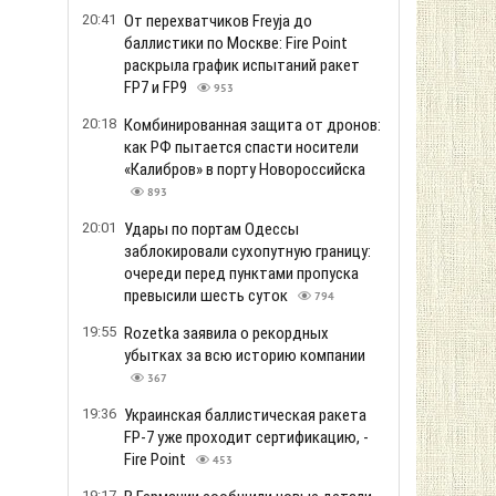
20:41
От перехватчиков Freyja до
баллистики по Москве: Fire Point
раскрыла график испытаний ракет
FP7 и FP9
953
20:18
Комбинированная защита от дронов:
как РФ пытается спасти носители
«Калибров» в порту Новороссийска
893
20:01
Удары по портам Одессы
заблокировали сухопутную границу:
очереди перед пунктами пропуска
превысили шесть суток
794
19:55
Rozetka заявила о рекордных
убытках за всю историю компании
367
19:36
Украинская баллистическая ракета
FP-7 уже проходит сертификацию, -
Fire Point
453
19:17