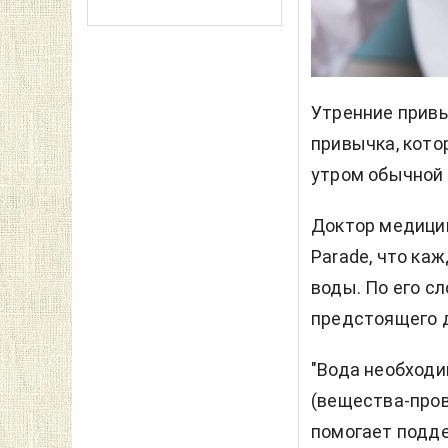
Утренние
прив
привычка, кото
утром обычной
Доктор медицин
Parade, что ка
воды. По его сл
предстоящего 
"Вода необходи
(вещества-пров
помогает подд