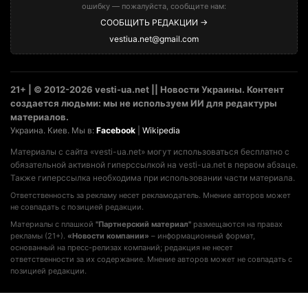
ошибку — пожалуйста, сообщите нам:
СООБЩИТЬ РЕДАКЦИИ →
vestiua.net@gmail.com
21+ | © 2012-2026 vesti-ua.net || Новости Украины. Контент
создается людьми: мы не используем ИИ для редактуры
материалов.
Украина. Киев. Мы в:
Facebook
|
Wikipedia
Материалы с сайта «vesti-ua.net» могут использоваться бесплатно с
обязательной активной гиперссылкой на vesti-ua.net в первом абзаце.
Также гиперссылка необходима при использовании части материала.
Ответственность за рекламу несет рекламодатель. Мнение авторов может
не совпадать с позицией редакции.
Материалы с плашкой
"Партнерский материал"
размещаются на правах
рекламы (21+).
«Новости компании»
– информационный формат,
основанный на пресс-релизах компаний; редакция не несет
ответственности за их содержание. Мнение авторов может не совпадать с
позицией редакции.