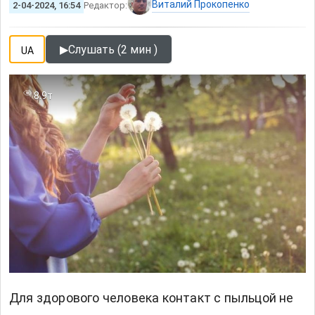
Виталий Прокопенко
2-04-2024, 16:54
Редактор:
▶
Слушать (2 мин )
UA
8.9т
Для здорового человека контакт с пыльцой не