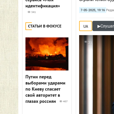
сервиса «Моя
идентификация»
7-05-2025, 19:16
Реда
341
▶
Слушат
СТАТЬИ В ФОКУСЕ
UA
3т
Путин перед
выборами ударами
по Киеву спасает
свой авторитет в
глазах россиян
407