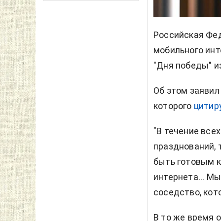
Российская Фед
мобильного инт
"Дня победы" из
Об этом заявил
которого
цитир
"В течение всех
празднований, т
быть готовым 
интернета... М
соседство, кот
В то же время о