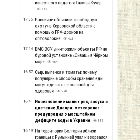
известного педагога Галины Кучер
535
17:36
Россияне объявили «свободную
охоту» в Херсонской области с
помощью FPV-дронов на
оптоволокне
415
17:14
ВМС ВСУ уничтожили объекты РФ на
буровой установке «Сиваш» в Чёрном
море
464
16:57
Сыр, выпечка и томаты: почему
популярные способы хранения еды
могут сделать её опасной для
здоровья
530
16:41
Исчезновение малых рек, засуха и
цветение Днепра: метеоролог
предупредил о масштабном
дефиците воды в Украине
552
16:19
На территории Болгарии вблизи
границы с Румынией упал и взорвался