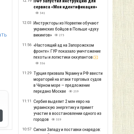
12:19
ПФУ запустил инструкцию для
сервиса «Моя идентификация»
341
12:03
Инструкторы из Норвегии обучают
украинских бойцов в Польше «духу
ать
викингов»
273
11:56
«Настоящий ад на Запорожском
фронте»: ГУР показало уничтожение
пехоты и логистики оккупантов
356
11:29
Турция призвала Украину и РФ ввести
мораторий на атаки торговых судов
в Чёрном море — предложение
передано Москве
259
11:11
Сербия выделит 2 млн евро на
украинскую энергетику и примет
участие в восстановлении одного из
городов
359
10:57
Сигнал Западу и поставки снарядов: