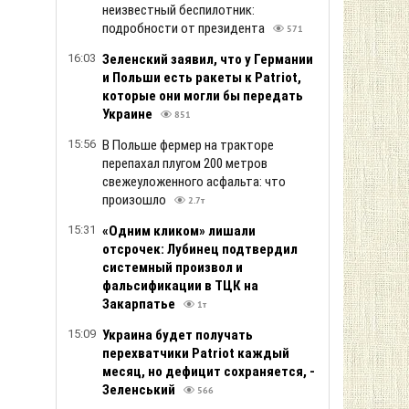
неизвестный беспилотник:
подробности от президента
571
16:03
Зеленский заяв ил, что у Германии
и Польши есть ракеты к Patriot,
которые они могли бы передать
Украине
851
15:56
В Польше фермер на тракторе
перепахал плугом 200 метров
свежеуложенного асфальта: что
произошло
2.7т
15:31
«Одним кликом» лишали
отсрочек: Лубинец подтвердил
системный произвол и
фальсификации в ТЦК на
Закарпатье
1т
15:09
Украина будет получать
перехватчики Patriot каждый
месяц, но дефицит сохраняется, -
Зеленський
566