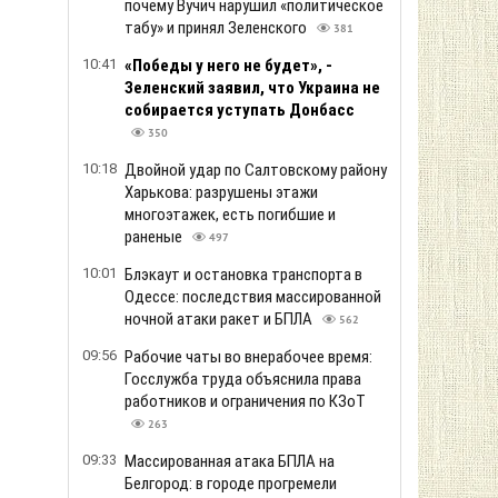
почему Вучич нарушил «политическое
табу» и принял Зеленского
381
10:41
«Победы у него не будет», -
Зеленский заявил, что Украина не
собирается уступать Донбасс
350
10:18
Двойной удар по Салтовскому району
Харькова: разрушены этажи
многоэтажек, есть погибшие и
раненые
497
10:01
Блэкаут и остановка транспорта в
Одессе: последствия массированной
ночной атаки ракет и БПЛА
562
09:56
Рабочие чаты во внерабочее время:
Госслужба труда объяснила права
работников и ограничения по КЗоТ
263
09:33
Массированная атака БПЛА на
Белгород: в городе прогремели