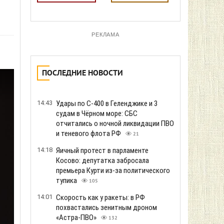
РЕКЛАМА
ПОСЛЕДНИЕ НОВОСТИ
14:43
Удары по С-400 в Геленджике и 3
судам в Чёрном море: СБС
отчитались о ночной ликвидации ПВО
и теневого флота РФ
21
14:18
Яичный протест в парламенте
Косово: депутатка забросала
премьера Курти из-за политического
тупика
105
14:01
Скорость как у ракеты: в РФ
похвастались зенитным дроном
«Астра-ПВО»
132