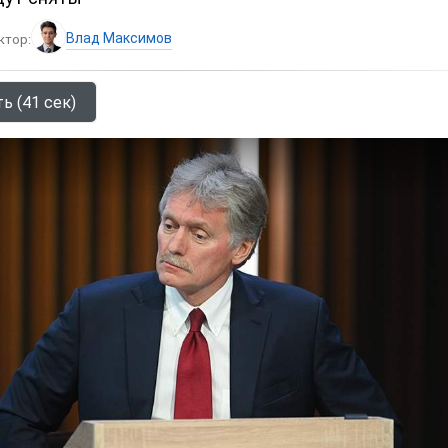
Влад Максимов
ктор:
ь (41 сек)