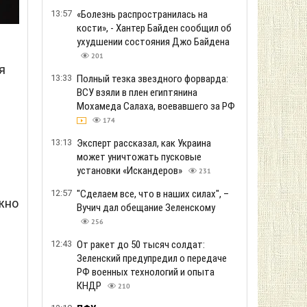
13:57
«Болезнь распространилась на
кости», - Хантер Байден сообщил об
ухудшении состояния Джо Байдена
201
я
13:33
Полный тезка звездного форварда:
ВСУ взяли в плен египтянина
Мохамеда Салаха, воевавшего за РФ
174
13:13
Эксперт рассказал, как Украина
может уничтожать пусковые
установки «Искандеров»
231
12:57
"Сделаем все, что в наших силах", –
ужно
Вучич дал обещание Зеленскому
256
12:43
От ракет до 50 тысяч солдат:
Зеленский предупредил о передаче
.
РФ военных технологий и опыта
КНДР
210