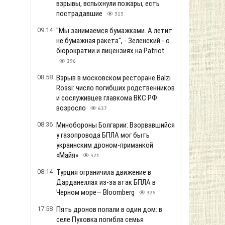
взрывы, вспыхнули пожары, есть
пострадавшие
313
09:14
"Мы занимаемся бумажками. А летит
не бумажная ракета", - Зеленский - о
бюрократии и лицензиях на Patriot
296
08:58
Взрыв в московском ресторане Balzi
Rossi: число погибших родственников
и сослуживцев главкома ВКС РФ
возросло
637
08:36
Минобороны Болгарии: Взорвавшийся
у газопровода БПЛА мог быть
украинским дроном-приманкой
«Майя»
321
08:14
Турция ограничила движение в
Дарданеллах из-за атак БПЛА в
Черном море— Bloomberg
325
17:58
Пять дронов попали в один дом: в
селе Пуховка погибла семья