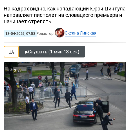
На кадрах видно, как нападающий Юрай Цинтула
направляет пистолет на словацкого премьера и
начинает стрелять
Оксана Линская
18-04-2025, 07:58
Редактор:
▶
Слушать (1 мин 18 сек)
UA
3.7т