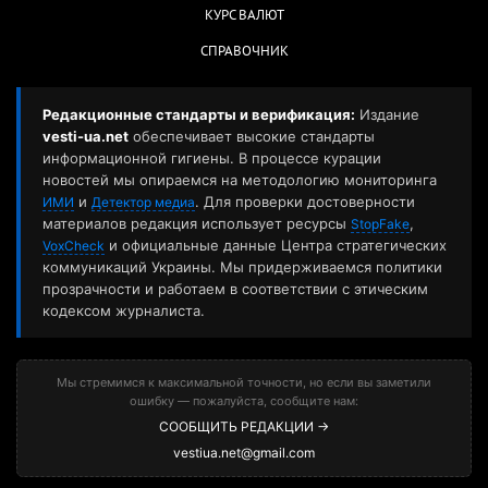
КУРС ВАЛЮТ
СПРАВОЧНИК
Редакционные стандарты и верификация:
Издание
vesti-ua.net
обеспечивает высокие стандарты
информационной гигиены. В процессе курации
новостей мы опираемся на методологию мониторинга
и
. Для проверки достоверности
ИМИ
Детектор медиа
материалов редакция использует ресурсы
,
StopFake
и официальные данные Центра стратегических
VoxCheck
коммуникаций Украины. Мы придерживаемся политики
прозрачности и работаем в соответствии с этическим
кодексом журналиста.
Мы стремимся к максимальной точности, но если вы заметили
ошибку — пожалуйста, сообщите нам:
СООБЩИТЬ РЕДАКЦИИ →
vestiua.net@gmail.com