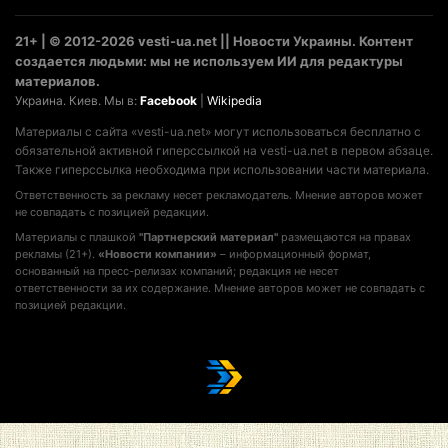
21+ | © 2012-2026 vesti-ua.net || Новости Украины. Контент
создается людьми: мы не используем ИИ для редактуры
материалов.
Украина. Киев. Мы в:
Facebook
|
Wikipedia
Материалы с сайта «vesti-ua.net» могут использоваться бесплатно с
обязательной активной гиперссылкой на vesti-ua.net в первом абзаце.
Также гиперссылка необходима при использовании части материала.
Ответственность за рекламу несет рекламодатель. Мнение авторов может
не совпадать с позицией редакции.
Материалы с плашкой
"Партнерский материал"
размещаются на правах
рекламы (21+).
«Новости компании»
– информационный формат,
основанный на пресс-релизах компаний; редакция не несет
ответственности за их содержание. Мнение авторов может не совпадать с
позицией редакции.