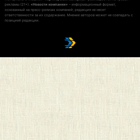
рекламы (21+).
«Новости компании»
– информационный формат,
основанный на пресс-релизах компаний; редакция не несет
ответственности за их содержание. Мнение авторов может не совпадать с
позицией редакции.