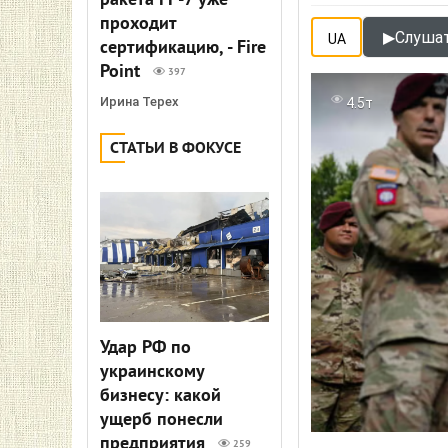
ракета FP-7 уже
проходит
▶
Слушат
UA
сертификацию, - Fire
Point
397
Ирина Терех
4.5т
СТАТЬИ В ФОКУСЕ
Удар РФ по
украинскому
бизнесу: какой
ущерб понесли
предприятия
259