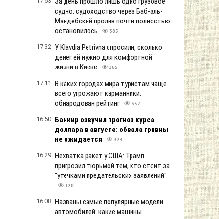
17:53
За день прошло лишь одно грузовое
судно: судоходство через Баб-эль-
Мандебский пролив почти полностью
остановилось
385
17:32
У Klavdia Petrivna спросили, сколько
денег ей нужно для комфортной
жизни в Киеве
365
17:11
В каких городах мира туристам чаще
всего угрожают карманники:
обнародован рейтинг
352
16:50
Банкир озвучил прогноз курса
доллара в августе: обвала гривны
не ожидается
324
16:29
Нехватка ракет у США: Трамп
пригрозил тюрьмой тем, кто стоит за
"утечками предательских заявлений"
320
16:08
Названы самые популярные модели
автомобилей: какие машины