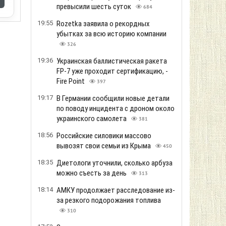
превысили шесть суток
684
19:55
Rozetka заявила о рекордных
убытках за всю историю компании
326
19:36
Украинская баллистическая ракета
FP-7 уже проходит сертификацию, -
Fire Point
397
19:17
В Германии сообщили новые детали
по поводу инцидента с дроном около
украинского самолета
381
18:56
Российские силовики массово
вывозят свои семьи из Крыма
450
18:35
Диетологи уточнили, сколько арбуза
можно съесть за день
313
18:14
АМКУ продолжает расследование из-
за резкого подорожания топлива
310