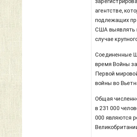
зарегистрирова
агентстве, кот
подлежащих при
США выявлять и
случае крупног
Соединенные Шт
время Войны за
Первой мировой
войны во Вьетн
Общая численн
в 231 000 чело
000 являются р
Великобритани