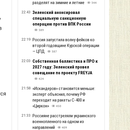
разделят на зимние и летние
344
22:43
Зеленский анонсировал
специальную санкционную
у
операцию против ВПК России
в
389
22:19
Россия запустила волну фейков ко
второй годовщине Курской операции
— ЦПД
387
22:03
Собственная баллистика и ПРО к
2027 году: Зеленский провел
совещание по проекту FREYJA
424
21:58
«Искандеров» становится меньше:
тся
эксперт объяснил, почему РФ
переходит на ракеты С-400 и
«Циркон»
450
21:33
Россияне расстреляли украинского
военнопленного на одном из
направлений
409