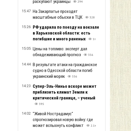
раскупают украинцы
294
15:47
На Закарпатье проходят
масштабные обыски в ТЦК
328
15:26
РФ ударила по поезду на вокзале
в Харьковской области: есть
погибшие и много раненых
1т
15:05
Цены на топливо: эксперт дал
обнадеживающий прогноз
356
14:44
В результате атаки на гражданское
судно в Одесской области погиб
украинский моряк
336
14:23
Супер-Эль-Ниньо вскоре может
приблизить климат Земли к
критической границе, – ученый
395
14:02
"Живой Нострадамус"
спрогнозировал новую войну: где
может вспыхнуть конфликт
2.1т