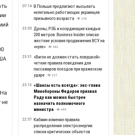
ать
07:14
В Польше предлагают высылать
нелегально работающих украинцев
мии
призывного возраста
158
мий
23:55
Дроны, РЭБ и координация каждые
200 метров: Business Insider описал
жесткие условия продвижения ВСУ на
«нуле»
302
00
23:31
«Вагон не должен стать ловушкой»:
США
четкие правила поведения для
пассажиров поездов при вражеском
ударе
327
23:13
«Шансы есть всегда»: экс-глава
Минобороны Федоров призвал
 На
Раду как можно быстрее
 не
назначить полномочного
министра
499
22:57
Кабмин изменил правила
распределения электроэнергии:
списки критических объектов