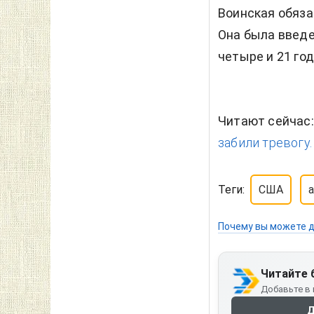
Воинская обяза
Она была введе
четыре и 21 го
Читают сейчас
забили тревогу.
Теги:
США
Почему вы можете д
Читайте 
Добавьте в 
Д