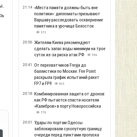
ы.
21:14
«Места памяти должны быть вне
политики»: дипломаты призывают
сь
Варшаву расследовать осквернение
памятника в урочище Белосток
371
20:56
Жителям Киева рекомендуют
сделать запас воды минимум на трое
суток из-за риска атак РФ
396
20:41
От перехватчиков Freyja до
баллистики по Москве: Fire Point
раскрыла график испытаний ракет
FP7 и FP9
855
20:18
Комбинированная защита от дронов:
как РФ пытается спасти носители
«Калибров» в порту Новороссийска
770
20:01
Удары по портам Одессы
заблокировали сухопутную границу:
очереди перед пунктами пропуска