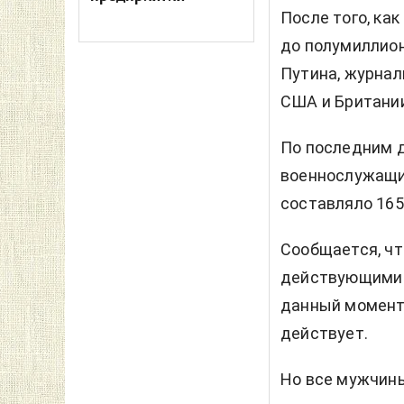
После того, ка
до полумиллион
Путина, журна
США и Британи
По последним д
военнослужащих
составляло 165
Сообщается, чт
действующими в
данный момент
действует.
Но все мужчины