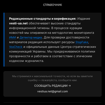
СПРАВОЧНИК
Редакционные стандарты и верификация:
Издание
vesti-ua.net
обеспечивает высокие стандарты
информационной гигиены. В процессе курации
новостей мы опираемся на методологию мониторинга
и
. Для проверки достоверности
ИМИ
Детектор медиа
материалов редакция использует ресурсы
,
StopFake
и официальные данные Центра стратегических
VoxCheck
коммуникаций Украины. Мы придерживаемся политики
прозрачности и работаем в соответствии с этическим
кодексом журналиста.
Мы стремимся к максимальной точности, но если вы заметили
ошибку — пожалуйста, сообщите нам:
СООБЩИТЬ РЕДАКЦИИ →
vestiua.net@gmail.com