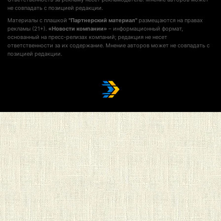
не совпадать с позицией редакции.
Материалы с плашкой
"Партнерский материал"
размещаются на правах
рекламы (21+).
«Новости компании»
– информационный формат,
основанный на пресс-релизах компаний; редакция не несет
ответственности за их содержание. Мнение авторов может не совпадать с
позицией редакции.