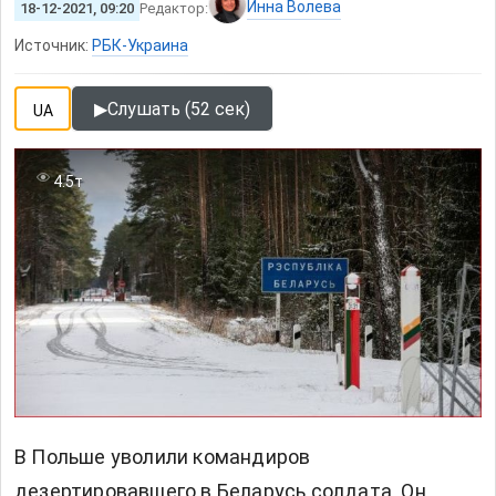
Инна Волева
18-12-2021, 09:20
Редактор:
Источник:
РБК-Украина
▶
Слушать (52 сек)
UA
4.5т
В Польше уволили командиров
дезертировавшего в Беларусь солдата. Он