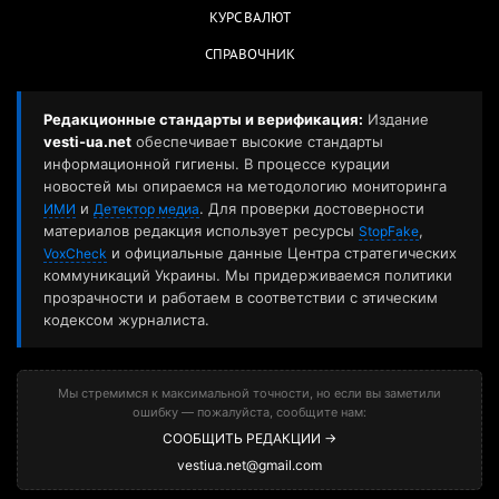
КУРС ВАЛЮТ
СПРАВОЧНИК
Редакционные стандарты и верификация:
Издание
vesti-ua.net
обеспечивает высокие стандарты
информационной гигиены. В процессе курации
новостей мы опираемся на методологию мониторинга
и
. Для проверки достоверности
ИМИ
Детектор медиа
материалов редакция использует ресурсы
,
StopFake
и официальные данные Центра стратегических
VoxCheck
коммуникаций Украины. Мы придерживаемся политики
прозрачности и работаем в соответствии с этическим
кодексом журналиста.
Мы стремимся к максимальной точности, но если вы заметили
ошибку — пожалуйста, сообщите нам:
СООБЩИТЬ РЕДАКЦИИ →
vestiua.net@gmail.com