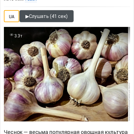
▶
Слушать (41 сек)
UA
3.3т
Чеснок — весьма популярная овощная культура