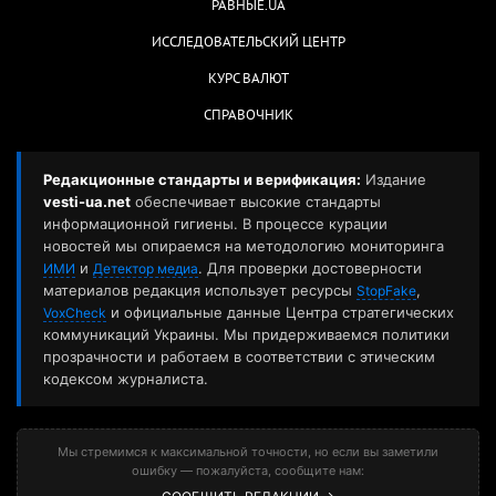
РАВНЫЕ.UA
ИССЛЕДОВАТЕЛЬСКИЙ ЦЕНТР
КУРС ВАЛЮТ
СПРАВОЧНИК
Редакционные стандарты и верификация:
Издание
vesti-ua.net
обеспечивает высокие стандарты
информационной гигиены. В процессе курации
новостей мы опираемся на методологию мониторинга
и
. Для проверки достоверности
ИМИ
Детектор медиа
материалов редакция использует ресурсы
,
StopFake
и официальные данные Центра стратегических
VoxCheck
коммуникаций Украины. Мы придерживаемся политики
прозрачности и работаем в соответствии с этическим
кодексом журналиста.
Мы стремимся к максимальной точности, но если вы заметили
ошибку — пожалуйста, сообщите нам: