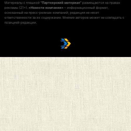
Материалы с плашкой
"Партнерский материал"
размещаются на правах
рекламы (21+).
«Новости компании»
– информационный формат,
основанный на пресс-релизах компаний; редакция не несет
ответственности за их содержание. Мнение авторов может не совпадать с
позицией редакции.