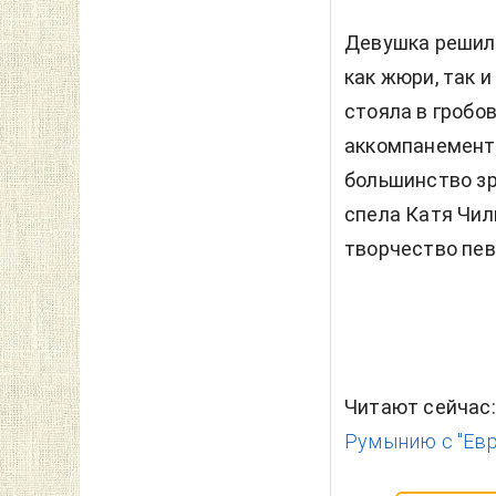
Девушка решила
как жюри, так 
стояла в гробо
аккомпанементы
большинство зр
спела Катя Чил
творчество пев
Читают сейчас
Румынию с "Евр