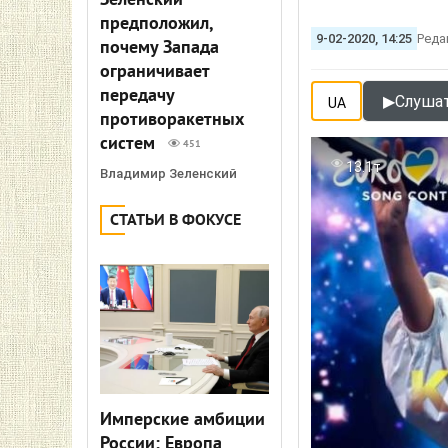
Зеленский
предположил,
9-02-2020, 14:25
Реда
почему Запада
ограничивает
передачу
▶
Слушат
UA
противоракетных
систем
451
13.1т
Владимир Зеленский
СТАТЬИ В ФОКУСЕ
Имперские амбиции
России: Европа