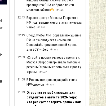
Мишель Обамы к 65-летию экс-
президента США собрало почти
миллион лайков
326
22:43
Взрыв в центре Москвы: Госреестр
и
РФ подтвердил смерть зятя генерала
се
Чайко
286
22:19
Спецслужбы ФРГ сорвали покушение
РФ на руководителя компании
Donaustahl, производившей дроны
для ВСУ — Zeit
381
ли
22:03
«Стройте норы и учитесь стрелять»:
Маруся Звиробий призвала тыловые
регионы Украины готовиться к росту
угрозы
1.2т
21:58
В России подорвали разработчика
на
FPV-дронов
416
21:33
Отсрочка от мобилизации для
студентов в августе 2026 года:
кто рискует потерять право и как
.