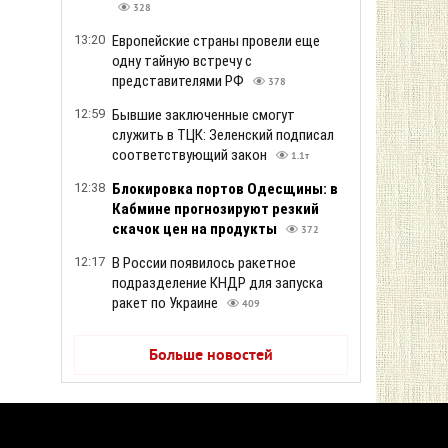
328
13:20
Европейские страны провели еще
одну тайную встречу с
представителями РФ
378
12:59
Бывшие заключенные смогут
служить в ТЦК: Зеленский подписал
соответствующий закон
1.1т
12:38
Блокировка портов Одесщины: в
Кабмине прогнозируют резкий
скачок цен на продукты
372
12:17
В России появилось ракетное
подразделение КНДР для запуска
ракет по Украине
409
Больше новостей