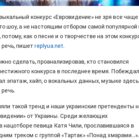
ыкальный конкурс «Евровидение» не зря все чаще
о шоу, а не настоящим отбором самой популярной 
 потому, как о песне и о творчестве на этом конкур
 речь, пишет
replyua.net
.
жно сделать, проанализировав, кто становился
естижного конкурса в последнее время. Побежда
ал эпатаж, хайп, о вокальных данных, музыке здесь
 речь.
няли такой тренд и наши украинские претенденты 
овидении» от Украины. Среди желающих
в нацотборе певица Катя Чили, прославившаяся в
дним треком с группой «Тартак» «Понад хмарами…»