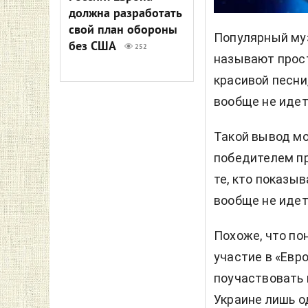
должна разработать
свой план обороны
Популярный муз
без США
252
называют прост
красивой песни,
вообще не идет
Такой вывод мо
победителем пр
те, кто показыв
вообще не идет
Похоже, что по
участие в «Евр
поучаствовать 
Украине лишь о