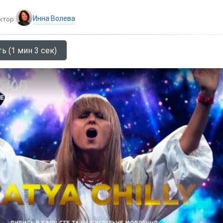
Инна Волева
ктор:
ь (1 мин 3 сек)