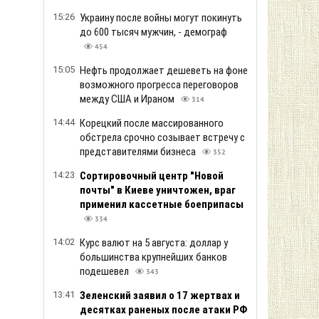
15:26
Украину после войны могут покинуть
до 600 тысяч мужчин, - демограф
454
15:05
Нефть продолжает дешеветь на фоне
возможного прогресса переговоров
между США и Ираном
314
14:44
Корецкий после массированного
обстрела срочно созывает встречу с
представителями бизнеса
352
14:23
Сортировочный центр "Новой
почты" в Киеве уничтожен, враг
применил кассетные боеприпасы
334
14:02
Курс валют на 5 августа: доллар у
большинства крупнейших банков
подешевел
343
13:41
Зеленский заявил о 17 жертвах и
десятках раненых после атаки РФ