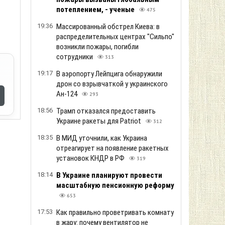
потеплением, - ученые
475
19:36
Массированный обстрел Киева: в
распределительных центрах "Сильпо"
возникли пожары, погибли
сотрудники
313
19:17
В аэропорту Лейпцига обнаружили
дрон со взрывчаткой у украинского
Ан-124
293
18:56
Трамп отказался предоставить
Украине ракеты для Patriot
312
18:35
В МИД уточнили, как Украина
отреагирует на появление ракетных
установок КНДР в РФ
319
18:14
В Украине планируют провести
масштабную пенсионную реформу
653
17:53
Как правильно проветривать комнату
в жару: почему вентилятор не