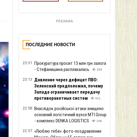
РЕКЛАМА
ПОСЛЕДНИЕ НОВОСТИ
23:31
Прокуратура просит 13 млн грн залога
- Стефанишина расплакалась
308
23:13
Давление через дефицит ПВО:
Зеленский предположил, почему
Запада ограничивает передачу
противоракетных систем
451
22:58
Внаслідок російської атаки знищено
основний логістичний вузол MTI Group
- комплекс DENKA LOGISTICS
248
22:57
«Люблю тебя»: фото-поздравление