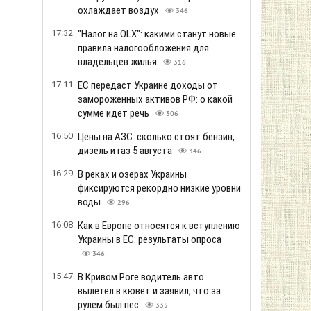
охлаждает воздух
346
17:32
"Налог на OLX": какими станут новые
правила налогообложения для
владельцев жилья
316
17:11
ЕС передаст Украине доходы от
замороженных активов РФ: о какой
сумме идет речь
306
16:50
Цены на АЗС: сколько стоят бензин,
дизель и газ 5 августа
346
16:29
В реках и озерах Украины
фиксируются рекордно низкие уровни
воды
296
16:08
Как в Европе относятся к вступлению
Украины в ЕС: результаты опроса
346
15:47
В Кривом Роге водитель авто
вылетел в кювет и заявил, что за
рулем был пес
335