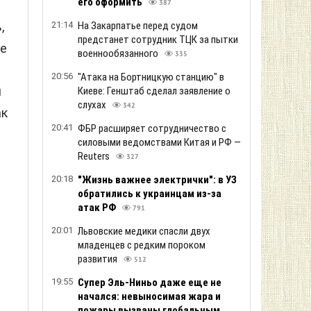
его оформить
387
,
21:14
На Закарпатье перед судом
предстанет сотрудник ТЦК за пытки
ще
военнообязанного
335
20:56
"Атака на Бортницкую станцию" в
и
Киеве: Генштаб сделал заявление о
слухах
342
ак
20:41
ФБР расширяет сотрудничество с
силовыми ведомствами Китая и РФ —
Reuters
327
20:18
"Жизнь важнее электрички": в УЗ
обратились к украинцам из-за
атак РФ
791
20:01
Львовские медики спасли двух
младенцев с редким пороком
развития
512
19:55
Супер Эль-Ниньо даже еще не
начался: невыносимая жара и
пожары вызваны глобальным