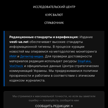
ИССЛЕДОВАТЕЛЬСКИЙ ЦЕНТР
КУРС ВАЛЮТ
СПРАВОЧНИК
Редакционные стандарты и верификация:
Издание
vesti-ua.net
обеспечивает высокие стандарты
информационной гигиены. В процессе курации
новостей мы опираемся на методологию мониторинга
и
. Для проверки достоверности
ИМИ
Детектор медиа
материалов редакция использует ресурсы
,
StopFake
и официальные данные Центра стратегических
VoxCheck
коммуникаций Украины. Мы придерживаемся политики
прозрачности и работаем в соответствии с этическим
кодексом журналиста.
Мы стремимся к максимальной точности, но если вы заметили
ошибку — пожалуйста, сообщите нам:
СООБЩИТЬ РЕДАКЦИИ →