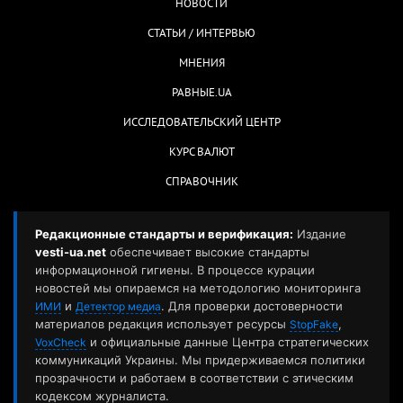
НОВОСТИ
СТАТЬИ / ИНТЕРВЬЮ
МНЕНИЯ
РАВНЫЕ.UA
ИССЛЕДОВАТЕЛЬСКИЙ ЦЕНТР
КУРС ВАЛЮТ
СПРАВОЧНИК
Редакционные стандарты и верификация:
Издание
vesti-ua.net
обеспечивает высокие стандарты
информационной гигиены. В процессе курации
новостей мы опираемся на методологию мониторинга
и
. Для проверки достоверности
ИМИ
Детектор медиа
материалов редакция использует ресурсы
,
StopFake
и официальные данные Центра стратегических
VoxCheck
коммуникаций Украины. Мы придерживаемся политики
прозрачности и работаем в соответствии с этическим
кодексом журналиста.