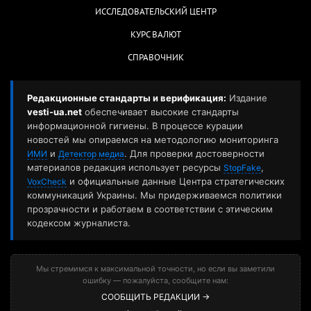
ИССЛЕДОВАТЕЛЬСКИЙ ЦЕНТР
КУРС ВАЛЮТ
СПРАВОЧНИК
Редакционные стандарты и верификация:
Издание
vesti-ua.net
обеспечивает высокие стандарты
информационной гигиены. В процессе курации
новостей мы опираемся на методологию мониторинга
и
. Для проверки достоверности
ИМИ
Детектор медиа
материалов редакция использует ресурсы
,
StopFake
и официальные данные Центра стратегических
VoxCheck
коммуникаций Украины. Мы придерживаемся политики
прозрачности и работаем в соответствии с этическим
кодексом журналиста.
Мы стремимся к максимальной точности, но если вы заметили
ошибку — пожалуйста, сообщите нам:
СООБЩИТЬ РЕДАКЦИИ →