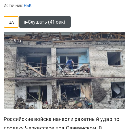
Источник:
РБК
▶
Слушать (41 сек)
UA
5.1т
Российские войска нанесли ракетный удар по
поселку Черкасское под Славянском. В