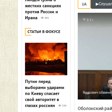
Линдси Грэма о
▶
Слушат
UA
жестких санкциях
против России и
Ирана
405
3.1т
СТАТЬИ В ФОКУСЕ
Путин перед
выборами ударами
Янукович обвиня
по Киеву спасает
свой авторитет в
глазах россиян
330
Оболонский ра