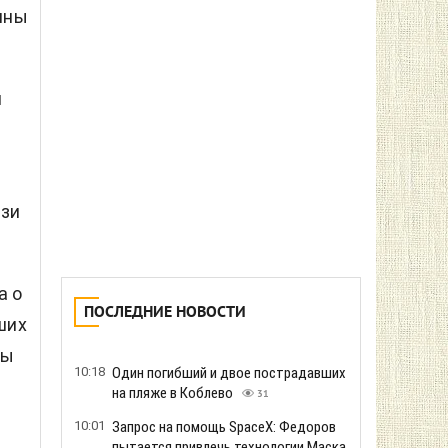
Аналитики сообщили о продвижении
ины
оккупантов на Донетчине
125
09:09
Украина теряет накопленный
дипломатический и военный перелом
во взаимоотношениях с США, - The
я
Atlantic
171
08:58
Ночная атака на Киевщину: в
Броварском районе погибли три
человека, в том числе ребенок
язи
183
08:36
РФ предупредили о последствиях
аннексии Южной Осетии - совместное
заявление четырех стран Запада
а о
337
ших
08:14
На Оболони после атаки российских
ны
ракет горят резервуары с топливом
420
23:55
Сенат США одобрил законопроект
Линдси Грэма о жестких санкциях