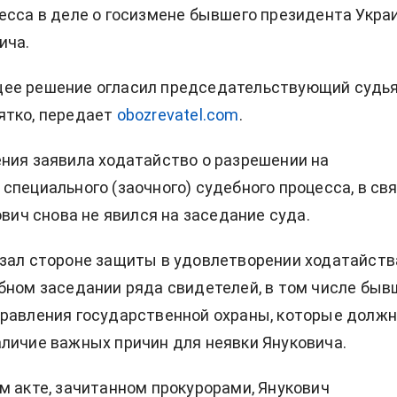
есса в деле о госизмене бывшего президента Укра
ича.
ее решение огласил председательствующий судь
ятко, передает
obozrevatel.com
.
ния заявила ходатайство о разрешении на
специального (заочного) судебного процесса, в св
ович снова не явился на заседание суда.
зал стороне защиты в удовлетворении ходатайств
бном заседании ряда свидетелей, в том числе быв
правления государственной охраны, которые долж
личие важных причин для неявки Януковича.
м акте, зачитанном прокурорами, Янукович