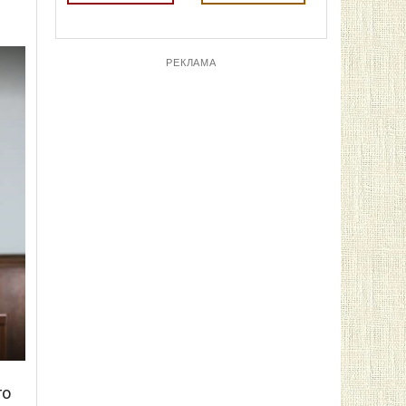
РЕКЛАМА
ПОСЛЕДНИЕ НОВОСТИ
10:18
Один погибший и двое пострадавших
на пляже в Коблево
31
10:01
Запрос на помощь SpaceX: Федоров
пытается привлечь технологии Маска
для ударов по российским пусковым
установкам
108
09:56
Напряжение в Киевской области:
жители Калиновки потребовали
ответов у родных бывшего комбрига
Лучанова
103
го
09:33