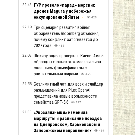
Низко летучий беспилотник сбил
водитель автобуса, который
проводил экскурсию по аэропорту
Лейпциг
796
20:18
РФ ударила по Одессе, есть "прилет"
по стадиону "Черноморца"
425
20:01
Звезды записали трогательное
попурри из песен Кузьмы Скрябина
прямо в центре Львова
498
19:55
Стоимость аренды квартир в Украине
продолжает расти
354
19:36
Порт Ялты атаковали морские дроны
342
19:17
У украинцев спросили, когда
может закончиться война
369
18:56
Засуха в Украине: какие реки
стремительно мелеют
366
18:35
В самый критический момент