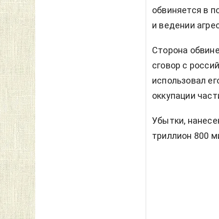
обвиняется в п
и ведении агре
Сторона обвине
сговор с росси
использовал ег
оккупации част
Убытки, нанесе
триллион 800 м
Читают сейчас
Почему вы можете д