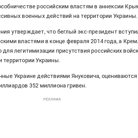
особничестве российским властям в аннексии Кры
ссивных военных действий на территории Украины.
ния утверждает, что беглый экс-президент вступи
йскими властями в конце февраля 2014 года, а Крем
о для легитимизации присутствия российских войск
и территории Украины.
нные Украине действиями Януковича, оцениваются 
иллиардов 352 миллиона гривен.
РЕКЛАМА
:
В России состоялся "суд" над пленными "азовцами".
оверять Vesti-UA