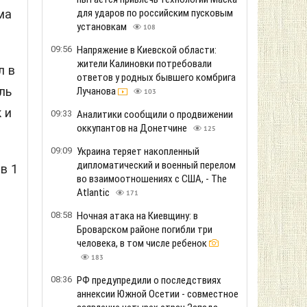
против России и Ирана
405
ма
23:31
Зеленский прибыл с первым
официальным визитом в Сербию для
переговоров с Вучичем
386
л в
23:13
«Крымский рубильник off»: Силы
беспилотных систем уничтожили 102
ль
цели РФ за 48 часов, включая базу
 и
ФСБ и 10 энергоузлов
518
22:57
Захарова ответила на слова
президента Польши Навроцкого о
поддержке Украины в борьбе против
в 1
РФ
921
22:43
ГУР провело «парад» морских
дронов Magura у побережья
оккупированной Ялты
429
22:19
Три сценария развития войны:
обозреватель Bloomberg объяснил,
почему конфликт затягивается до
2027 года
483