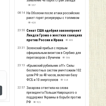
22:03
Шокирующая проверка в Киеве: 4 из 5
образцов «польского» масла и сыра
оказались фальсификатом с
растительными жирами
433
21:58
Безлимитный чат для всех и слайдер
размышлений для Plus: OpenAI
представила новые возможности
семейства GPT-5.6
387
21:33
«Укрзализныця» изменила
маршруты и расписание поездов
на Днепровском, Харьковском и
Запорожском направлениях
499
21:14
«Команда мечты» и интрига перед
выборами: Трамп сохраняет
неопределенность между Вэнсом и
Рубио
401
20:56
Когда закончится война: результаты
опроса
444
20:41