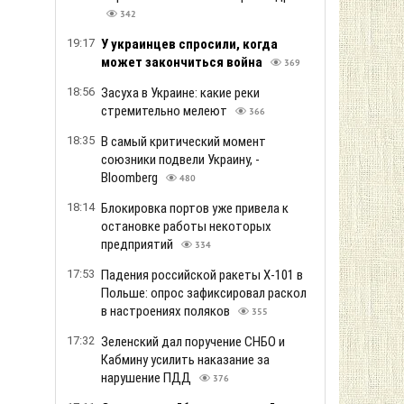
военный утверждает, что его маму
избили за русский язык
1.9т
16:08
Полиция задержала мужчину,
который бросил гранату в помещение
коммунальщиков из-за платежек
352
15:47
Поколение Z назвало лучшие города
для жизни: кто вошел в рейтинг
359
15:26
Объемы производства сахара в
Европе могут резко упасть
351
15:05
Цены на подержанные авто за месяц
изменились: что подорожало
354
Больше новостей