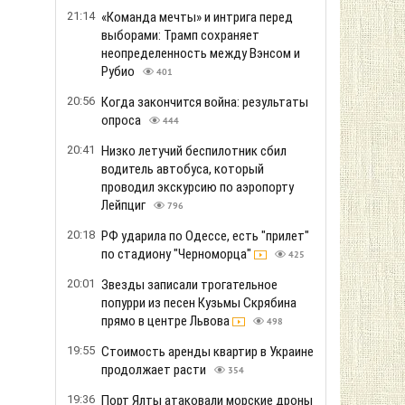
союзники подвели Украину, -
Bloomberg
480
18:14
Блокировка портов уже привела к
остановке работы некоторых
предприятий
334
17:53
Падения российской ракеты Х-101 в
Польше: опрос зафиксировал раскол
в настроениях поляков
355
17:32
Зеленский дал поручение СНБО и
Кабмину усилить наказание за
нарушение ПДД
376
17:11
Отсутствие "бандеровских"
флагов в Варшаве является
стратегическим интересом
Польши, - Навроцкий
342
16:50
Взрыв у берега: в Коблево во время
купания в море погиб мужчина
333
16:29
Громкий скандал на Львовщине: