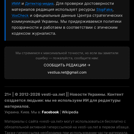
и
. Для проверки достоверности
ИМИ
Детектор медиа
материалов редакция использует ресурсы
,
StopFake
и официальные данные Центра стратегических
VoxCheck
коммуникаций Украины. Мы придерживаемся политики
прозрачности и работаем в соответствии с этическим
кодексом журналиста.
Мы стремимся к максимальной точности, но если вы заметили
ошибку — пожалуйста, сообщите нам:
СООБЩИТЬ РЕДАКЦИИ →
vestiua.net@gmail.com
21+ | © 2012-2026 vesti-ua.net || Новости Украины. Контент
создается людьми: мы не используем ИИ для редактуры
материалов.
Украина. Киев. Мы в:
Facebook
|
Wikipedia
Материалы с сайта «vesti-ua.net» могут использоваться бесплатно с
обязательной активной гиперссылкой на vesti-ua.net в первом абзаце.
Также гиперссылка необходима при использовании части материала.