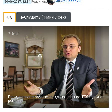
Илько Северин
20-06-2017, 12:34
Редактор:
▶
Слушать (1 мин 3 сек)
UA
5.2т
Город тратит огромные средства на вывоз ТБО в другие
регионы