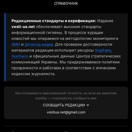
СПРАВОЧНИК
Редакционные стандарты и верификация:
Издание
vesti-ua.net
обеспечивает высокие стандарты
информационной гигиены. В процессе курации
новостей мы опираемся на методологию мониторинга
и
. Для проверки достоверности
ИМИ
Детектор медиа
материалов редакция использует ресурсы
,
StopFake
и официальные данные Центра стратегических
VoxCheck
коммуникаций Украины. Мы придерживаемся политики
прозрачности и работаем в соответствии с этическим
кодексом журналиста.
Мы стремимся к максимальной точности, но если вы заметили
ошибку — пожалуйста, сообщите нам:
СООБЩИТЬ РЕДАКЦИИ →
vestiua.net@gmail.com