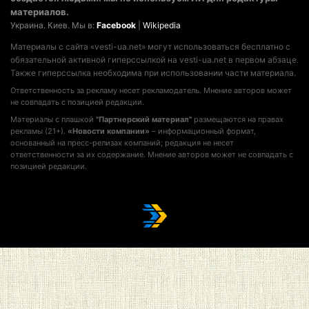
материалов.
Украина. Киев. Мы в:
Facebook
|
Wikipedia
Материалы с сайта «vesti-ua.net» могут использоваться бесплатно с
обязательной активной гиперссылкой на vesti-ua.net в первом абзаце.
Также гиперссылка необходима при использовании части материала.
Ответственность за рекламу несет рекламодатель. Мнение авторов может
не совпадать с позицией редакции.
Материалы с плашкой
"Партнерский материал"
размещаются на правах
рекламы (21+).
«Новости компании»
– информационный формат,
основанный на пресс-релизах компаний; редакция не несет
ответственности за их содержание. Мнение авторов может не совпадать с
позицией редакции.