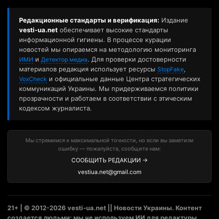
Редакционные стандарты и верификация:
Издание
vesti-ua.net
обеспечивает высокие стандарты
информационной гигиены. В процессе курации
новостей мы опираемся на методологию мониторинга
и
. Для проверки достоверности
ИМИ
Детектор медиа
материалов редакция использует ресурсы
,
StopFake
и официальные данные Центра стратегических
VoxCheck
коммуникаций Украины. Мы придерживаемся политики
прозрачности и работаем в соответствии с этическим
кодексом журналиста.
Мы стремимся к максимальной точности, но если вы заметили
ошибку — пожалуйста, сообщите нам:
СООБЩИТЬ РЕДАКЦИИ →
vestiua.net@gmail.com
21+ | © 2012-2026 vesti-ua.net || Новости Украины. Контент
создается людьми: мы не используем ИИ для редактуры