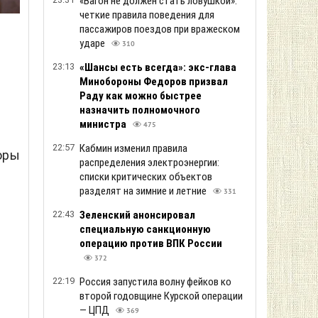
«Вагон не должен стать ловушкой»:
четкие правила поведения для
пассажиров поездов при вражеском
ударе
310
23:13
«Шансы есть всегда»: экс-глава
Минобороны Федоров призвал
Раду как можно быстрее
назначить полномочного
министра
475
22:57
Кабмин изменил правила
оры
распределения электроэнергии:
списки критических объектов
разделят на зимние и летние
331
22:43
Зеленский анонсировал
специальную санкционную
операцию против ВПК России
372
22:19
Россия запустила волну фейков ко
второй годовщине Курской операции
— ЦПД
369