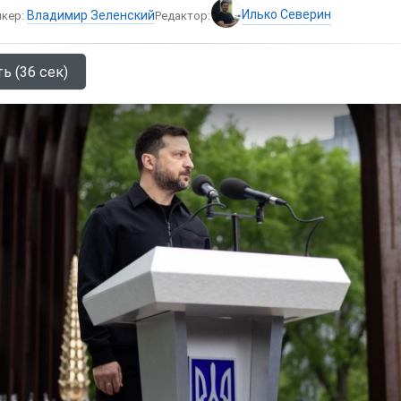
Илько Северин
Владимир Зеленский
икер:
Редактор:
ь (36 сек)