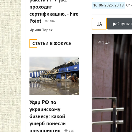
ракета FP-7 уже
16-06-2026, 20:18
Сп
проходит
сертификацию, - Fire
Point
386
▶
Слушат
UA
Ирина Терех
1.4т
СТАТЬИ В ФОКУСЕ
Удар РФ по
украинскому
бизнесу: какой
ущерб понесли
предприятия
255