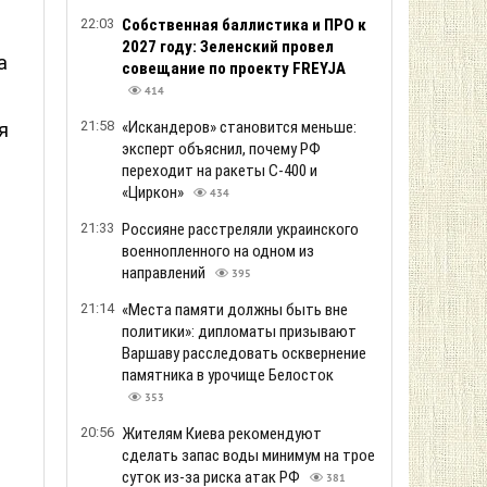
22:03
Собственная баллистика и ПРО к
2027 году: Зеленский провел
а
совещание по проекту FREYJA
414
21:58
«Искандеров» становится меньше:
я
эксперт объяснил, почему РФ
переходит на ракеты С-400 и
«Циркон»
434
21:33
Россияне расстреляли украинского
военнопленного на одном из
направлений
395
21:14
«Места памяти должны быть вне
политики»: дипломаты призывают
Варшаву расследовать осквернение
памятника в урочище Белосток
353
20:56
Жителям Киева рекомендуют
сделать запас воды минимум на трое
суток из-за риска атак РФ
381