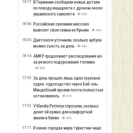
19:17
В Германии сообщили новые детали
по поводу инцидента с дроном около
украинского самолета
368
18:56
Российские силовики массово
вывозят свои семьи из Крыма
434
18:35
Диетологи уточнили, сколько арбуза
можно съесть за день
306
18:14
АМКУ продолжает расследование из-
за резкого подорожания топлива
303
17:53
За день прошло лишь одно грузовое
судно: судоходство через Баб-эль-
Мандебский пролив почти полностью
остановилось
377
17:32
У Klavdia Petrivna спросили, сколько
денег ей нужно для комфортной
жизни в Киеве
356
17:11
В каких городах мира туристам чаще