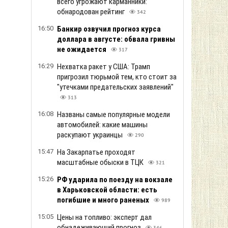
всего угрожают карманники:
обнародован рейтинг
342
16:50
Банкир озвучил прогноз курса
доллара в августе: обвала гривны
не ожидается
317
16:29
Нехватка ракет у США: Трамп
пригрозил тюрьмой тем, кто стоит за
"утечками предательских заявлений"
313
16:08
Названы самые популярные модели
автомобилей: какие машины
раскупают украинцы
290
15:47
На Закарпатье проходят
масштабные обыски в ТЦК
321
15:26
РФ ударила по поезду на вокзале
в Харьковской области: есть
погибшие и много раненых
989
15:05
Цены на топливо: эксперт дал
обнадеживающий прогноз