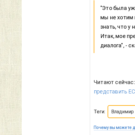
"Это была уж
мы не хотим 
знать, что у
Итак, мое пр
диалога", - с
Читают сейчас
представить ЕС
Теги:
Владимир
Почему вы можете д