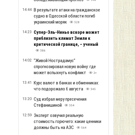
346
14:44
В результате атаки на гражданское
судно в Одесской области погиб
украинский моряк
328
14:23
Супер-Эль-Ниньо вскоре может
приблизить климат Земли к
критической границе, – ученый
386
14:02
"Живой Нострадамус"
спрогнозировал новую войну: где
может вспыхнуть конфликт
2т
13:41
Курс валют в банках и обменниках:
что подорожало 6 августа
345
13:20
Суд избрал меру пресечения
Стефанишиной
354
12:59
Эксперт озвучил реальную
стоимость горючего: какие ценники
должны быть на АЗС
564