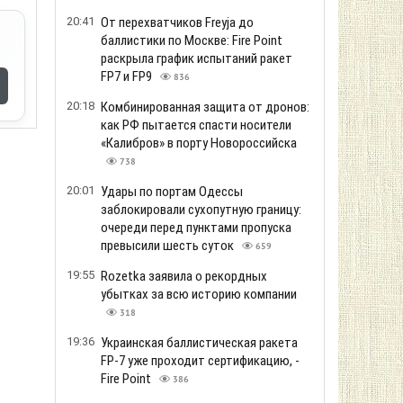
20:41
От перехватчиков Freyja до
баллистики по Москве: Fire Point
раскрыла график испытаний ракет
FP7 и FP9
836
20:18
Комбинированная защита от дронов:
как РФ пытается спасти носители
«Калибров» в порту Новороссийска
738
20:01
Удары по портам Одессы
заблокировали сухопутную границу:
очереди перед пунктами пропуска
превысили шесть суток
659
19:55
Rozetka заявила о рекордных
убытках за всю историю компании
318
19:36
Украинская баллистическая ракета
FP-7 уже проходит сертификацию, -
Fire Point
386