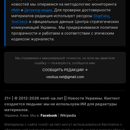
новостей мы опираемся на методологию мониторинга
и
. Для проверки достоверности
ИМИ
Детектор медиа
материалов редакция использует ресурсы
,
StopFake
и официальные данные Центра стратегических
VoxCheck
коммуникаций Украины. Мы придерживаемся политики
прозрачности и работаем в соответствии с этическим
кодексом журналиста.
Мы стремимся к максимальной точности, но если вы заметили
ошибку — пожалуйста, сообщите нам:
СООБЩИТЬ РЕДАКЦИИ →
vestiua.net@gmail.com
21+ | © 2012-2026 vesti-ua.net || Новости Украины. Контент
создается людьми: мы не используем ИИ для редактуры
материалов.
Украина. Киев. Мы в:
Facebook
|
Wikipedia
Материалы с сайта «vesti-ua.net» могут использоваться бесплатно с
обязательной активной гиперссылкой на vesti-ua.net в первом абзаце.