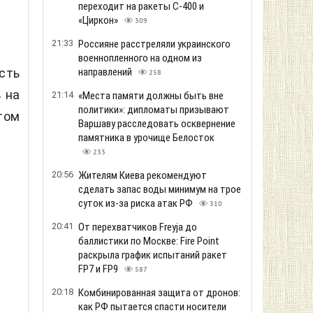
переходит на ракеты С-400 и
«Циркон»
309
21:33
Россияне расстреляли украинского
военнопленного на одном из
сть
направлений
258
 на
21:14
«Места памяти должны быть вне
политики»: дипломаты призывают
том
Варшаву расследовать осквернение
памятника в урочище Белосток
233
20:56
Жителям Киева рекомендуют
сделать запас воды минимум на трое
суток из-за риска атак РФ
310
20:41
От перехватчиков Freyja до
баллистики по Москве: Fire Point
раскрыла график испытаний ракет
FP7 и FP9
587
20:18
Комбинированная защита от дронов:
как РФ пытается спасти носители