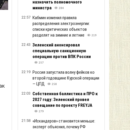
назначить полномочного
министра
284
22:57
Кабмин изменил правила
распределения электроэнергии:
списки критических объектов
разделят на зимние и летние
219
22:43
Зеленский анонсировал
специальную санкционную
операцию против ВПК России
257
22:19
Россия запустила волну фейков ко
второй годовщине Курской операции
— ЦПД
258
ак
22:03
Собственная баллистика и ПРО к
2027 году: Зеленский провел
совещание по проекту FREYJA
279
21:58
«Искандеров» становится меньше:
эксперт объяснил, почему РФ