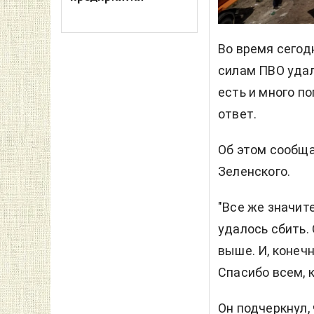
Во время сегод
силам ПВО удал
есть и много п
ответ.
Об этом сообщ
Зеленского.
"Все же значит
удалось сбить.
выше. И, конеч
Спасибо всем, к
Он подчеркнул,