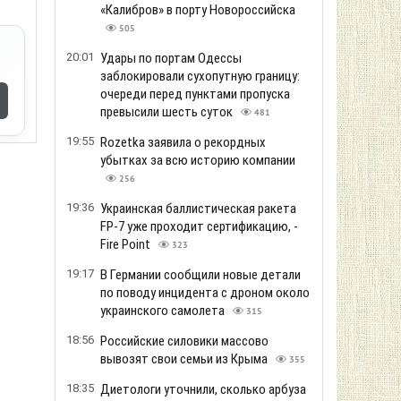
«Калибров» в порту Новороссийска
505
20:01
Удары по портам Одессы
заблокировали сухопутную границу:
очереди перед пунктами пропуска
превысили шесть суток
481
19:55
Rozetka заявила о рекордных
убытках за всю историю компании
256
19:36
Украинская баллистическая ракета
FP-7 уже проходит сертификацию, -
Fire Point
323
19:17
В Германии сообщили новые детали
по поводу инцидента с дроном около
украинского самолета
315
18:56
Российские силовики массово
вывозят свои семьи из Крыма
355
18:35
Диетологи уточнили, сколько арбуза