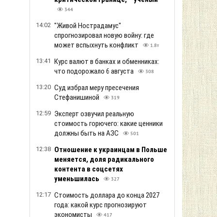
344
14:02
"Живой Нострадамус"
спрогнозировал новую войну: где
может вспыхнуть конфликт
1.8т
13:41
Курс валют в банках и обменниках:
что подорожало 6 августа
308
13:20
Суд избрал меру пресечения
Стефанишиной
319
12:59
Эксперт озвучил реальную
стоимость горючего: какие ценники
должны быть на АЗС
501
12:38
Отношение к украинцам в Польше
меняется, доля радикального
контента в соцсетях
уменьшилась
327
12:17
Стоимость доллара до конца 2027
года: какой курс прогнозируют
экономисты
417