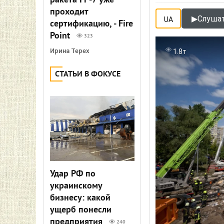
ракета FP-7 уже
проходит
▶
Слушат
UA
сертификацию, - Fire
Point
323
Ирина Терех
1.8т
СТАТЬИ В ФОКУСЕ
Удар РФ по
украинскому
бизнесу: какой
ущерб понесли
предприятия
240