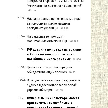
пригрозил тюрьмой тем, кто стоит за
"утечками предательских заявлений"
268
16:08
Названы самые популярные модели
автомобилей: какие машины
раскупают украинцы
259
15:47
На Закарпатье проходят
масштабные обыски в ТЦК
282
15:26
РФ ударила по поезду на вокзале
в Харьковской области: есть
погибшие и много раненых
834
15:05
Цены на топливо: эксперт дал
обнадеживающий прогноз
291
14:44
В результате атаки на гражданское
судно в Одесской области погиб
украинский моряк
282
14:23
Супер-Эль-Ниньо вскоре может
приблизить климат Земли к
критической границе, – ученый