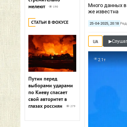
стремительно
Много данных в
мелеют
190
же известна
СТАТЬИ В ФОКУСЕ
25-04-2025, 20:18
Ред
▶
Слушат
UA
2.1т
Путин перед
выборами ударами
по Киеву спасает
свой авторитет в
глазах россиян
279