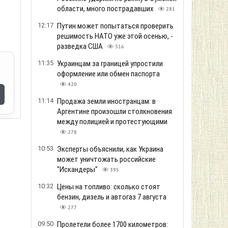
области, много пострадавших
281
12:17
Путин может попытаться проверить
решимость НАТО уже этой осенью, -
разведка США
316
11:35
Украинцам за границей упростили
оформление или обмен паспорта
420
11:14
Продажа земли иностранцам: в
Аргентине произошли столкновения
между полицией и протестующими
278
10:53
Эксперты объяснили, как Украина
может уничтожать российские
"Искандеры"
395
10:32
Цены на топливо: сколько стоят
бензин, дизель и автогаз 7 августа
277
09:50
Пролетели более 1700 километров: