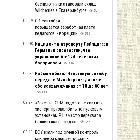
беспилотники атаковали склад
Wildberries в Екатеринбурге
314
09:29
С 1 сентября
повышается заработная плата
педагогов, - Корецкий
331
09:08
Инцидент в аэропорту Лейпцига: в
Германии опровергли, что
украинский Ан-124 перевозил
боеприпасы
346
08:57
Кабмин обязал Налоговую службу
передать Минобороны данные
обо всех мужчинах от 18 до 60 лет
443
08:34
«Ракет из США надолго не хватит»:
эксперт призвал бить по пусковым
установкам РФ вместо перехвата
баллистики в воздухе
343
08:13
ВСУ взяли под огневой контроль
ключевой маршрут россиян