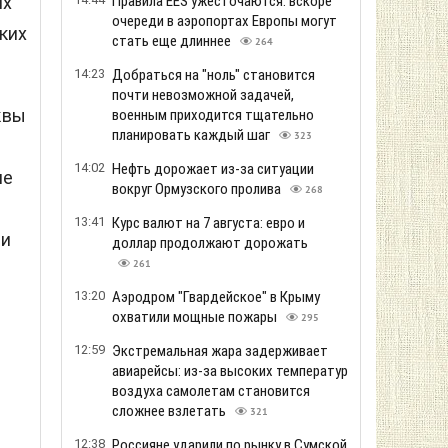
их
Правила EES ужесточаются: вскоре
очереди в аэропортах Европы могут
ких
стать еще длиннее
264
14:23
Добраться на "ноль" становится
почти невозможной задачей,
квы
военным приходится тщательно
планировать каждый шаг
323
14:02
Нефть дорожает из-за ситуации
не
вокруг Ормузского пролива
268
13:41
Курс валют на 7 августа: евро и
ли
доллар продолжают дорожать
261
13:20
Аэродром "Гвардейское" в Крыму
охватили мощные пожары
295
12:59
Экстремальная жара задерживает
авиарейсы: из-за высоких температур
воздуха самолетам становится
сложнее взлетать
321
12:38
Россияне ударили по рынку в Сумской