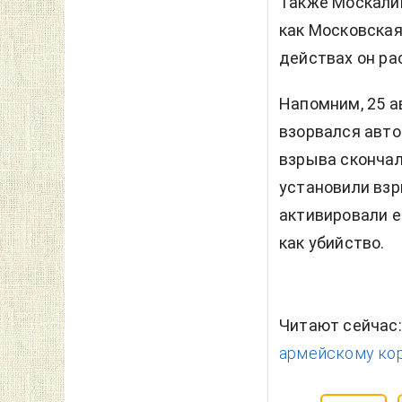
Также Москалик
как Московская
действах он ра
Напомним, 25 а
взорвался авто
взрыва скончал
установили взр
активировали е
как убийство.
Читают сейчас
армейскому кор