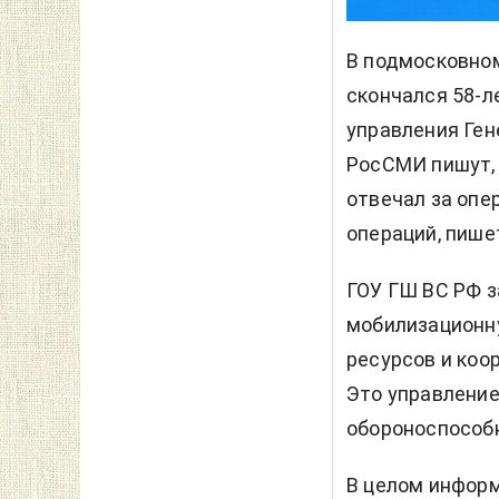
В подмосковном
скончался 58-л
управления Ген
РосСМИ пишут, 
отвечал за опе
операций, пиш
ГОУ ГШ ВС РФ з
мобилизационну
ресурсов и ко
Это управление
обороноспособ
В целом информ