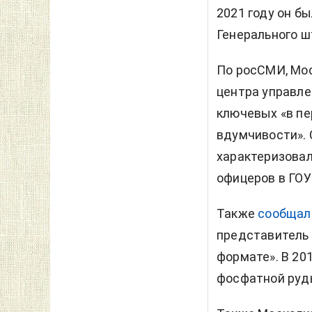
2021 году он б
Генерального ш
По росСМИ, Мос
центра управле
ключевых «в пе
вдумчивости». 
характеризовал
офицеров в ГОУ
Также
сообщал
представитель 
формате». В 20
фосфатной руды