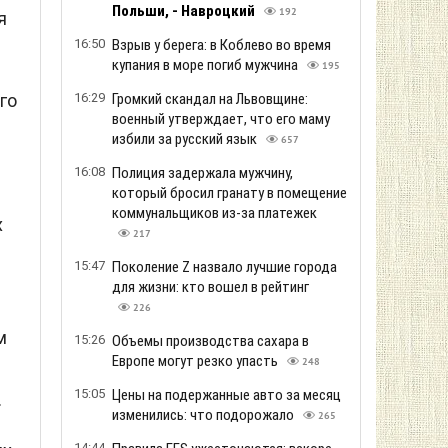
Польши, - Навроцкий
192
я
16:50
Взрыв у берега: в Коблево во время
купания в море погиб мужчина
195
го
16:29
Громкий скандал на Львовщине:
военный утверждает, что его маму
избили за русский язык
657
16:08
Полиция задержала мужчину,
который бросил гранату в помещение
коммунальщиков из-за платежек
х
217
15:47
Поколение Z назвало лучшие города
для жизни: кто вошел в рейтинг
226
м
15:26
Объемы производства сахара в
Европе могут резко упасть
248
15:05
Цены на подержанные авто за месяц
.
изменились: что подорожало
265
14:44