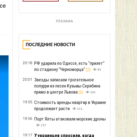
все
РЕКЛАМА
ПОСЛЕДНИЕ НОВОСТИ
20:18
РФ ударила по Одессе, есть "прилет"
по стадиону "Черноморца"
85
20:01
Звезды записали трогательное
попурри из песен Кузьмы Скрябина
прямо в центре Львова
101
19:55
Стоимость аренды квартир в Украине
продолжает расти
111
19:36
Порт Ялты атаковали морские дроны
137
19:17
У украинцев спросили, когда