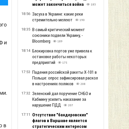
может закончиться война
183
18:56
Засуха в Украине: какие реки
стремительно мелеют
190
ого
18:35
В самый критический момент
союзники подвели Украину, -
Bloomberg
Ф и
189
18:14
Блокировка портов уже привела к
остановке работы некоторых
предприятий
175
17:53
Падения российской ракеты Х-101 в
Польше: опрос зафиксировал раскол
в настроениях поляков
208
ми.
17:32
Зеленский дал поручение СНБО и
Кабмину усилить наказание за
нарушение ПДД
207
17:11
Отсутствие "бандеровских"
флагов в Варшаве является
о в
стратегическим интересом