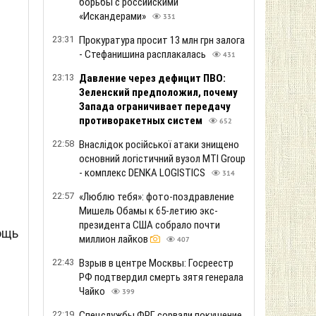
борьбы с российскими
«Искандерами»
331
23:31
Прокуратура просит 13 млн грн залога
- Стефанишина расплакалась
431
23:13
Давление через дефицит ПВО:
х
Зеленский предположил, почему
Запада ограничивает передачу
противоракетных систем
652
22:58
Внаслідок російської атаки знищено
основний логістичний вузол MTI Group
- комплекс DENKA LOGISTICS
314
22:57
«Люблю тебя»: фото-поздравление
Мишель Обамы к 65-летию экс-
президента США собрало почти
ощь
миллион лайков
407
22:43
Взрыв в центре Москвы: Госреестр
РФ подтвердил смерть зятя генерала
Чайко
399
22:19
Спецслужбы ФРГ сорвали покушение