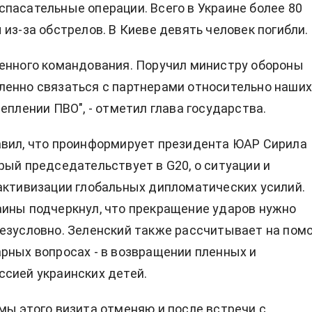
пасательные операции. Всего в Украине более 80
 из-за обстрелов. В Киеве девять человек погибли.
енного командования. Поручил министру обороны
енно связаться с партнерами относительно наши
еплении ПВО", - отметил глава государства.
авил, что проинформирует президента ЮАР Сирила
рый председательствует в G20, о ситуации и
активизации глобальных дипломатических усилий.
ины подчеркнул, что прекращение ударов нужно
езусловно. Зеленский также рассчитывает на пом
рных вопросах - в возвращении пленных и
сией украинских детей.
мы этого визита отменяю и после встречи с