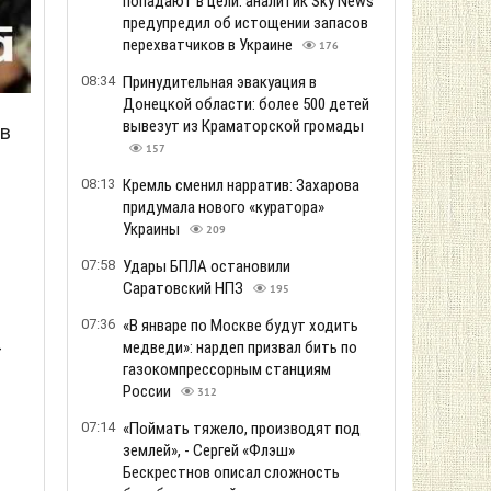
попадают в цели: аналитик Sky News
предупредил об истощении запасов
перехватчиков в Украине
176
08:34
Принудительная эвакуация в
Донецкой области: более 500 детей
вывезут из Краматорской громады
 в
157
08:13
Кремль сменил нарратив: Захарова
придумала нового «куратора»
Украины
209
07:58
Удары БПЛА остановили
Саратовский НПЗ
195
07:36
«В январе по Москве будут ходить
4
медведи»: нардеп призвал бить по
газокомпрессорным станциям
России
312
07:14
«Поймать тяжело, производят под
землей», - Сергей «Флэш»
Бескрестнов описал сложность