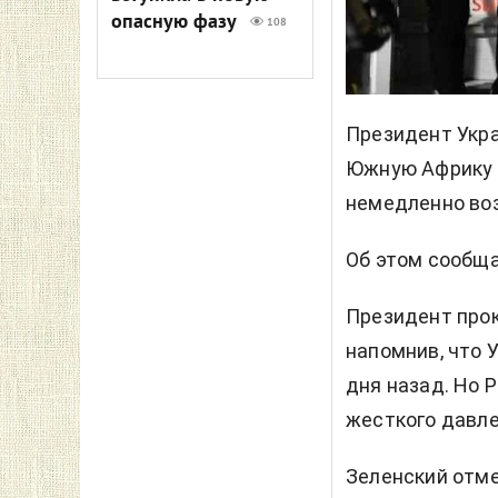
опасную фазу
108
Президент Укра
Южную Африку и
немедленно воз
Об этом сообщ
Президент прок
напомнив, что 
дня назад. Но 
жесткого давле
Зеленский отме