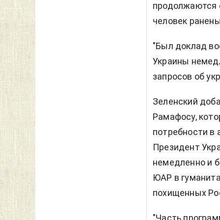
продолжаются с
человек ранены
"Был доклад во
Украины немедл
запросов об укр
Зеленский доб
Рамафосу, кото
потребности в 
Президент Укра
немедленно и б
ЮАР в гуманита
похищенных Рос
"Часть програм