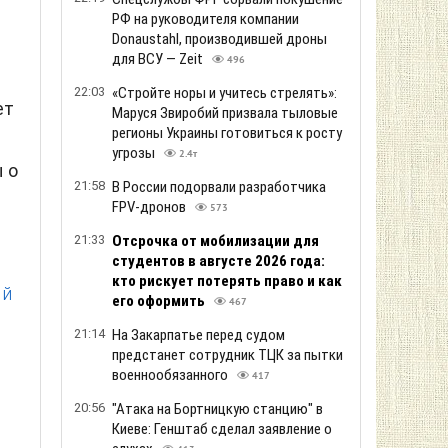
РФ на руководителя компании
Donaustahl, производившей дроны
для ВСУ — Zeit
496
22:03
«Стройте норы и учитесь стрелять»:
ет
Маруся Звиробий призвала тыловые
регионы Украины готовиться к росту
угрозы
2.4т
 о
21:58
В России подорвали разработчика
FPV-дронов
573
21:33
Отсрочка от мобилизации для
студентов в августе 2026 года:
кто рискует потерять право и как
ий
его оформить
467
21:14
На Закарпатье перед судом
предстанет сотрудник ТЦК за пытки
военнообязанного
417
20:56
"Атака на Бортницкую станцию" в
Киеве: Генштаб сделал заявление о