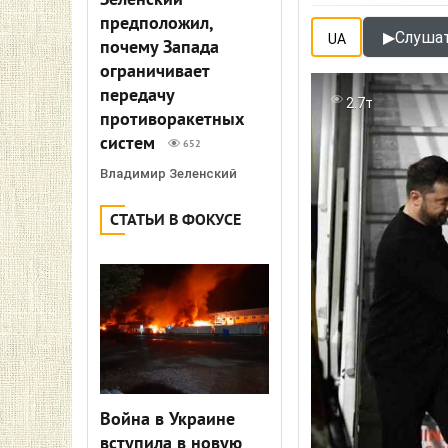
Зеленский
предположил,
▶
Слушат
UA
почему Запада
ограничивает
передачу
2.7т
противоракетных
систем
652
Владимир Зеленский
СТАТЬИ В ФОКУСЕ
Война в Украине
вступила в новую