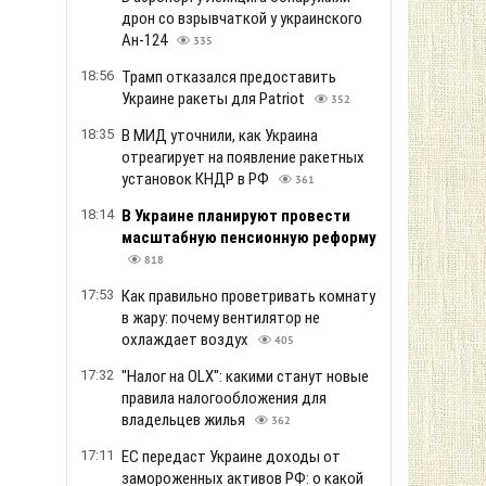
дрон со взрывчаткой у украинского
Ан-124
335
18:56
Трамп отказался предоставить
Украине ракеты для Patriot
352
18:35
В МИД уточнили, как Украина
отреагирует на появление ракетных
установок КНДР в РФ
361
18:14
В Украине планируют провести
масштабную пенсионную реформу
818
17:53
Как правильно проветривать комнату
в жару: почему вентилятор не
охлаждает воздух
405
17:32
"Налог на OLX": какими станут новые
правила налогообложения для
владельцев жилья
362
17:11
ЕС передаст Украине доходы от
замороженных активов РФ: о какой