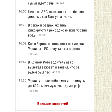
сумме идет речь
343
16:50
Цены на АЗС: сколько стоят бензин,
дизель и газ 5 августа
402
16:29
В реках и озерах Украины
фиксируются рекордно низкие уровни
воды
332
16:08
Как в Европе относятся к вступлению
Украины в ЕС: результаты опроса
391
15:47
В Кривом Роге водитель авто
вылетел в кювет и заявил, что за
рулем был пес
375
15:26
Украину после войны могут покинуть
до 600 тысяч мужчин, - демограф
548
Больше новостей