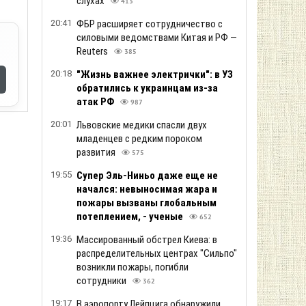
слухах
413
20:41
ФБР расширяет сотрудничество с
силовыми ведомствами Китая и РФ —
Reuters
385
20:18
"Жизнь важнее электрички": в УЗ
обратились к украинцам из-за
атак РФ
987
20:01
Львовские медики спасли двух
младенцев с редким пороком
развития
575
19:55
Супер Эль-Ниньо даже еще не
начался: невыносимая жара и
пожары вызваны глобальным
потеплением, - ученые
652
19:36
Массированный обстрел Киева: в
распределительных центрах "Сильпо"
возникли пожары, погибли
сотрудники
362
19:17
В аэропорту Лейпцига обнаружили