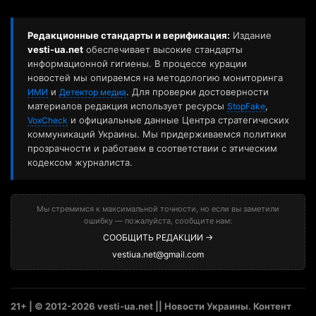
Редакционные стандарты и верификация:
Издание
vesti-ua.net
обеспечивает высокие стандарты
информационной гигиены. В процессе курации
новостей мы опираемся на методологию мониторинга
и
. Для проверки достоверности
ИМИ
Детектор медиа
материалов редакция использует ресурсы
,
StopFake
и официальные данные Центра стратегических
VoxCheck
коммуникаций Украины. Мы придерживаемся политики
прозрачности и работаем в соответствии с этическим
кодексом журналиста.
Мы стремимся к максимальной точности, но если вы заметили
ошибку — пожалуйста, сообщите нам:
СООБЩИТЬ РЕДАКЦИИ →
vestiua.net@gmail.com
21+ | © 2012-2026 vesti-ua.net || Новости Украины. Контент