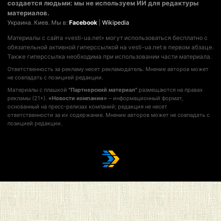
создается людьми: мы не используем ИИ для редактуры
материалов.
Украина. Киев. Мы в:
Facebook
|
Wikipedia
Материалы с сайта «vesti-ua.net» могут использоваться бесплатно с
обязательной активной гиперссылкой на vesti-ua.net в первом абзаце.
Также гиперссылка необходима при использовании части материала.
Ответственность за рекламу несет рекламодатель. Мнение авторов может
не совпадать с позицией редакции.
Материалы с плашкой
"Партнерский материал"
размещаются на правах
рекламы (21+).
«Новости компании»
– информационный формат,
основанный на пресс-релизах компаний; редакция не несет
ответственности за их содержание. Мнение авторов может не совпадать с
позицией редакции.