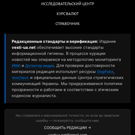
ИССЛЕДОВАТЕЛЬСКИЙ ЦЕНТР
КУРС ВАЛЮТ
СПРАВОЧНИК
Редакционные стандарты и верификация:
Издание
vesti-ua.net
обеспечивает высокие стандарты
информационной гигиены. В процессе курации
новостей мы опираемся на методологию мониторинга
и
. Для проверки достоверности
ИМИ
Детектор медиа
материалов редакция использует ресурсы
,
StopFake
и официальные данные Центра стратегических
VoxCheck
коммуникаций Украины. Мы придерживаемся политики
прозрачности и работаем в соответствии с этическим
кодексом журналиста.
Мы стремимся к максимальной точности, но если вы заметили
ошибку — пожалуйста, сообщите нам:
СООБЩИТЬ РЕДАКЦИИ →
vestiua.net@gmail.com